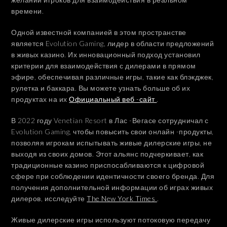
времени.
Одной известной компанией в этом пространстве
является Evolution Gaming, лидер в области предложений
в живых казино. Их инновационный подход установил
критерии для взаимодействия с дилерами в прямом
эфире, обеспечивая различные игры, такие как блэкджек,
рулетка и баккара. Вы можете узнать больше об их
продуктах на их
Официальный веб -сайт
.
В 2022 году Venetian Resort в Лас -Вегасе сотрудничал с
Evolution Gaming, чтобы повысить свои онлайн -продукты,
позволяя игрокам испытывать живые дилерские игры, не
выходя из своих домов. Этот альянс подчеркивает, как
традиционные казино приспосабливаются к цифровой
сфере при соблюдении идентичности своего бренда. Для
получения дополнительной информации об играх живых
дилеров, исследуйте
The New York Times
.
Живые дилерские игры используют потоковую передачу