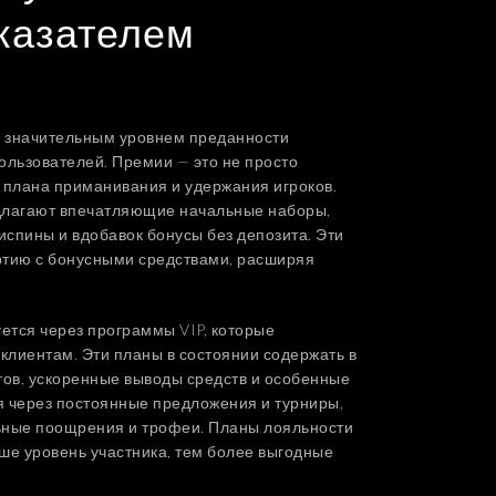
казателем
 значительным уровнем преданности
ользователей. Премии — это не просто
 плана приманивания и удержания игроков.
длагают впечатляющие начальные наборы,
спины и вдобавок бонусы без депозита. Эти
ртию с бонусными средствами, расширяя
тся через программы VIP, которые
лиентам. Эти планы в состоянии содержать в
тов, ускоренные выводы средств и особенные
я через постоянные предложения и турниры,
ьные поощрения и трофеи. Планы лояльности
ше уровень участника, тем более выгодные