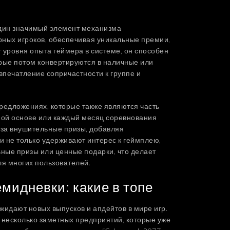
дин значимый элемент механизма
ных игроков, обеспечивая уникальные премии,
т уровня опыта геймера в системе, он способен
орые потом конвертируются в наличные или
печатление сопричастности к группе и
предложениях, которые также являются часть
ой основе или каждый месяц соревнования
 за внушительные призы, добавляя
и не только удерживают интерес к геймплею,
ьные призы или ценные подарки, что делает
ля многих пользователей.
мидневки: какие в топе
жидают новых выпусков и апдейтов в мире игр.
 несколько заметных предприятий, которые уже