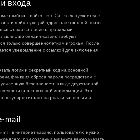
 и входа
е гэмблинг-сайта Leon Casino запускается с
ввести действующий адрес электронной почты,
ться с свое согласие с правилами
большинство онлайн-казино требуют
ается только совершеннолетним игрокам. После
чается уведомление с ссылкой для включения
азать логин и секретный код на основной
трена функция сброса пароля посредством e-
усиленную безопасность в виде двухэтапной
зопасности персональной информации. Эта
то регулярно играет на реальные деньги и
-mail
e-mail в интернет-казино, пользователю нужно
де всего, при создании аккаунта важно указать