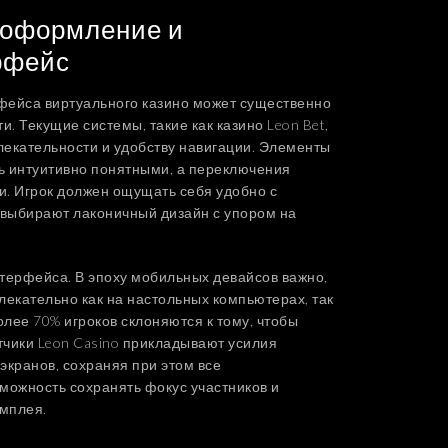
 оформление и
рфейс
фейса виртуального казино может существенно
и. Текущие системы, такие как казино Leon Bet,
екательности и удобству навигации. Элементы
ь интуитивно понятными, а переключения
. Игрок должен ощущать себя удобно с
 выбирают лаконичный дизайн с упором на
терфейса. В эпоху мобильных девайсов важно,
лекательно как на настольных компьютерах, так
олее 70% игроков склоняются к тому, чтобы
тчики Leon Casino прикладывают усилия
экранов, сохраняя при этом все
можность сохранять фокус участников и
ймплея.