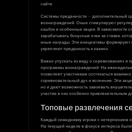
сайте.
Системы преданности — дополнительный о
вознаграждений. Оные стимулируют регуляр
кэшбэк и особенные акции. В зависимости о
зарабатывать бонусные очки за ставки, кот
иные награды. Эти инициативы формируют в
укрепляют преданность к казино.
Важно упускать из виду о соревнованиях и 
программы вознаграждений. На еженедельн
позволяют участникам состязаться взаимно
соревновательный дух и волнение. Эти акци
но и дают возможность завоевать внушител
участие в них особенно привлекательным д
Топовые развлечения се
Каждый семидневку игроки с нетерпением о
На текущей неделе в фокусе интереса были