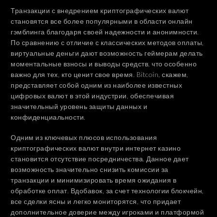
Транзакции с внедрением криптографических валют
становятся все более популярными в области онлайн
гэмблинга благодаря своей надежности и анонимности.
По сравнению с отличие с классических методов оплаты,
виртуальные деньги дают возможность геймерам делать
моментальные взносы и выводы средств, что особенно
важно для тех, кто ценит свое время. Bitcoin, скажем,
представляет собой одним из наиболее известных
цифровых валют в этой индустрии, обеспечивая
значительный уровень защиты данных и
конфиденциальности.
Одним из ключевых плюсов использования
криптографических валют внутри интернет казино
становится отсутствие посредничества. Данное дает
возможность значительно снизить комиссии за
транзакции и минимизировать время ожидания в
обработке оплат. Вдобавок, за счет технологии блокчейн,
все сделки ясны и легко мониторятся, что придает
дополнительное доверие между игроками и платформой