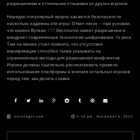
разрешением и отличными отзывами от других игроков.
Нередко популярный запрос касается безопасности:
насколько надежны эти игры? Ответ легок — при условии,
что казино Вулкан 777 бесплатно имеет разрешение и
внедряет современные технологии шифрования, то риск.
Тем не менее стоит помнить, что отсутствие
верификации способно также указывать на
ограниченные методы для разрешения конфликтов.
Игроки должны тщательно рассматривать правила
использования платформы и мнения остальных игроков
перед тем, как делать ставки.
Uncategorized
3:10 pm , November 6, 2025