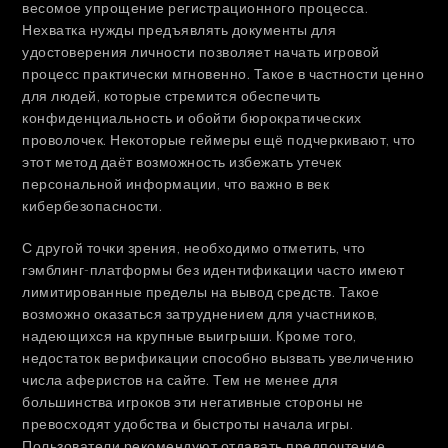
весомое упрощение регистрационного процесса.
Нехватка нужды предъявлять документы для
удостоверения личности позволяет начать игровой
процесс практически мгновенно. Такое в частности ценно
для людей, которые стремится обеспечить
конфиденциальность и обойти бюрократических
проволочек. Некоторые геймеры ещё подчеркивают, что
этот метод даёт возможность избежать утечек
персональной информации, что важно в век
кибербезопасности.
С другой точки зрения, необходимо отметить, что
гэмблинг-платформы без идентификации часто имеют
лимитированные пределы на вывод средств. Такое
возможно оказаться затруднением для участников,
надеющихся на крупные выигрыши. Кроме того,
недостаток верификации способно вызвать увеличению
числа аферистов на сайте. Тем не менее для
большинства игроков эти негативные стороны не
превосходят удобства и быстроты начала игры.
Пользователи рекомендуют отдавать предпочтение