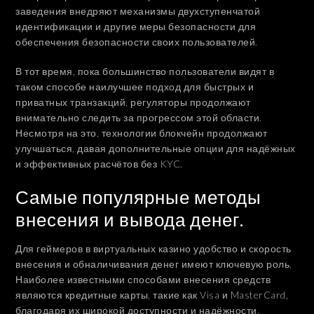
заведения внедряют механизмы двухступенчатой
идентификации и другие меры безопасности для
обеспечения безопасности своих пользователей.
В тот время, пока большинство пользователи видят в
таком способе наилучшее подход для быстрых и
приватных транзакций, регуляторы продолжают
внимательно следить за прогрессом этой области.
Несмотря на это, технологии блокчейн продолжают
улучшаться, давая дополнительные опции для надёжных
и эффективных расчётов без KYC.
Самые популярные методы
внесения и вывода денег.
Для геймеров в виртуальных казино удобство и скорость
внесения и обналичивания денег имеют ключевую роль.
Наиболее известными способами внесения средств
являются кредитные карты, такие как Visa и MasterCard,
благодаря их широкой доступности и надёжности.