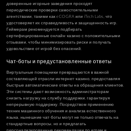
доверенные игорные заведения проходят
периодические проверки самостоятельными
агентствами, такими как eCOGRA или iTech Labs, что
удостоверяет их справедливость и защищенность игр.
Геймерам рекомендуется подбирать
сертифицированные онлайн-казино с положительными
отзывами, чтобы минимизировать риски и получать
удовольствие от игрой без опасений.
Чат-боты и предустановленные ответы
Виртуальные помощники превращаются в важной
составляющей отрасли интернет-казино, предоставляя
быстрые автоматические ответы на обращения клиентов.
Эти системы дают возможность администраторам
снизить нагрузку на службу поддержки, гарантируя
непрерывную поддержку. Посредством применению
техник машинного обучения и анализа естественного
языка, нынешние чат-боты могут не только отвечать на
стандартные вопросы, но и предлагать
персонализированные рекомендации по играм и