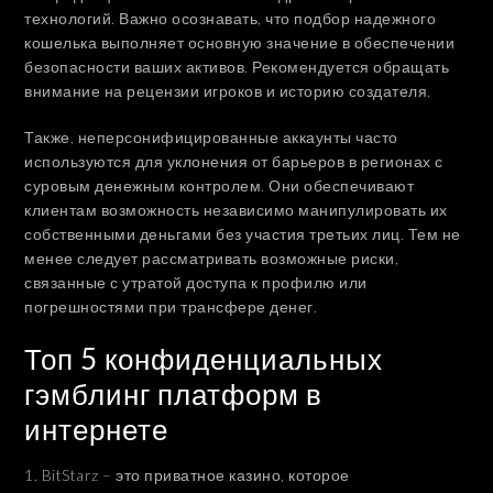
технологий. Важно осознавать, что подбор надежного
кошелька выполняет основную значение в обеспечении
безопасности ваших активов. Рекомендуется обращать
внимание на рецензии игроков и историю создателя.
Также, неперсонифицированные аккаунты часто
используются для уклонения от барьеров в регионах с
суровым денежным контролем. Они обеспечивают
клиентам возможность независимо манипулировать их
собственными деньгами без участия третьих лиц. Тем не
менее следует рассматривать возможные риски,
связанные с утратой доступа к профилю или
погрешностями при трансфере денег.
Топ 5 конфиденциальных
гэмблинг платформ в
интернете
BitStarz – это приватное казино, которое