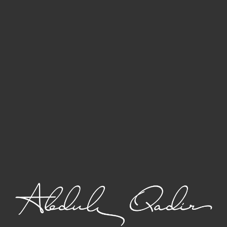
жденных биологических колебаний системы.
льшей и минимальной энергии в течение
х ритмов дает возможность оптимизировать
шения трудных умственных задач
 операций и мероприятий
ть на расслаблению и приготовлению ко
нного целебного отдыха
 способствует к нарушению синхронности
ицательно влияет на общем самочувствии и
отсутствии планирования
из самых важных трудностей современного
яется душевным истощением, обезличиванием
ехов. р7 казино выступает как основной