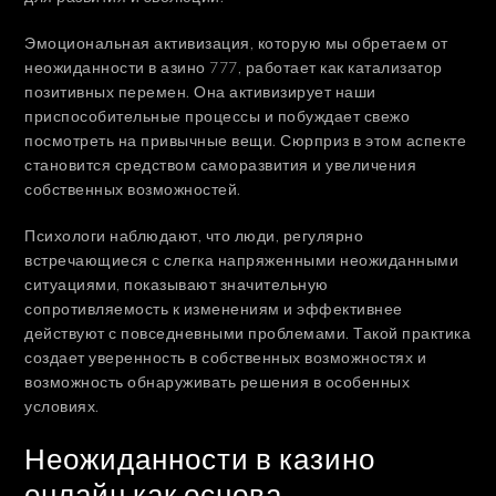
Эмоциональная активизация, которую мы обретаем от
неожиданности в азино 777, работает как катализатор
позитивных перемен. Она активизирует наши
приспособительные процессы и побуждает свежо
посмотреть на привычные вещи. Сюрприз в этом аспекте
становится средством саморазвития и увеличения
собственных возможностей.
Психологи наблюдают, что люди, регулярно
встречающиеся с слегка напряженными неожиданными
ситуациями, показывают значительную
сопротивляемость к изменениям и эффективнее
действуют с повседневными проблемами. Такой практика
создает уверенность в собственных возможностях и
возможность обнаруживать решения в особенных
условиях.
Неожиданности в казино
онлайн как основа