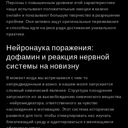
Персоны с повышенным уровнем этой характеристики
чаще испытывают положительные эмоции в казино
онлайн и показывают большую творчество в разрешении
проблем. Они активно ищут оригинальные переживания
и способны идти на риск ради достижения уникального
практики.
Нейронаука поражения:
дофамин и реакция нервной
системы на новизну
В момент когда мы встречаемся с чем-то
непредвиденным в азино, в нашем мозге запускается
сложный химический явление. Структура поощрения
запускается из-за высвобождению химического вещества
– нейромедиатора, ответственного за чувство
наслаждения и мотивацию. Этот система исторически
развился для того, чтобы стимулировать нас изучать
близлежащий среду и адаптироваться к меняющимся
обстоятельствам.