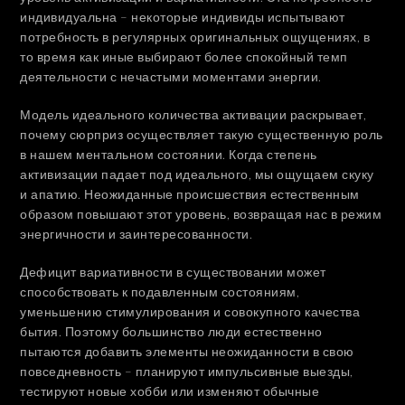
индивидуальна – некоторые индивиды испытывают
потребность в регулярных оригинальных ощущениях, в
то время как иные выбирают более спокойный темп
деятельности с нечастыми моментами энергии.
Модель идеального количества активации раскрывает,
почему сюрприз осуществляет такую существенную роль
в нашем ментальном состоянии. Когда степень
активизации падает под идеального, мы ощущаем скуку
и апатию. Неожиданные происшествия естественным
образом повышают этот уровень, возвращая нас в режим
энергичности и заинтересованности.
Дефицит вариативности в существовании может
способствовать к подавленным состояниям,
уменьшению стимулирования и совокупного качества
бытия. Поэтому большинство люди естественно
пытаются добавить элементы неожиданности в свою
повседневность – планируют импульсивные выезды,
тестируют новые хобби или изменяют обычные