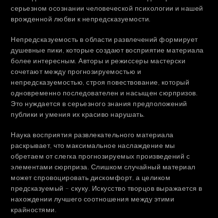
серьезном осознании человеческой психологии и нашей
врожденной любви к непредсказуемости.
Непредсказуемость в области развлечений формирует
душевные пики, которые создают восприятие материала
более интересным. Авторы и режиссеры мастерски
сочетают между прогнозируемостью и
непредсказуемостью, строя повествование, который
одновременно последователен и насыщен сюрпризов.
Это нуждается в серьезного знания предположений
публики и умения их красиво нарушать.
Наука восприятия развлекательного материала
раскрывает, что максимальное наслаждение мы
обретаем от слегка прогнозируемых произведений с
элементами сюрприза. Слишком случайный материал
может спровоцировать дискомфорт, а целиком
предсказуемый – скуку. Искусство творцов выражается в
нахождении лучшего соотношения между этими
крайностями.