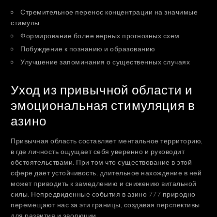
Стремительное перенос концентрации на значимые
стимулы
Формирование более верных прогнозных схем
Побуждение к познанию и образованию
Улучшение запоминания о существенных случаях
Уход из привычной области и
эмоциональная стимуляция в
азино
Привычная область составляет ментальное территорию,
в где личность ощущает себя уверенно и руководит
обстоятельствами. При том что существование в этой
сфере дает устойчивость, длительное нахождение в ней
может приводить к замедлению и снижению витальной
силы. Непредвиденные события в азино 777 природно
перемещают нас за эти границы, создавая перспективы
для развития и эволюции.