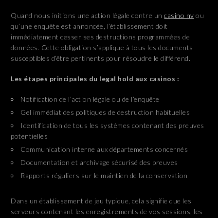
Quand nous initions une action légale contre un
casino nv
ou
qu’une enquête est annoncée, l’établissement doit
immédiatement cesser ses destructions programmées de
données. Cette obligation s’applique à tous les documents
susceptibles d’être pertinents pour résoudre le différend.
Les étapes principales du legal hold aux casinos :
Notification de l’action légale ou de l’enquête
Gel immédiat des politiques de destruction habituelles
Identification de tous les systèmes contenant des preuves
potentielles
Communication interne aux départements concernés
Documentation et archivage sécurisé des preuves
Rapports réguliers sur le maintien de la conservation
Dans un établissement de jeu typique, cela signifie que les
serveurs contenant les enregistrements de vos sessions, les