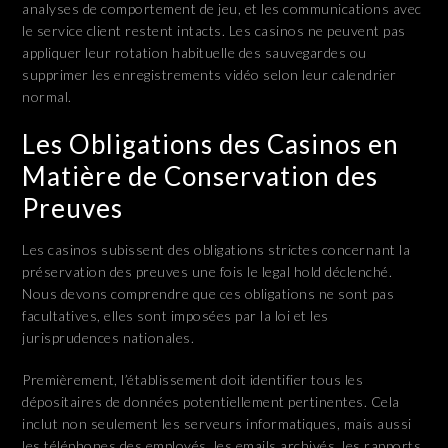
analyses de comportement de jeu, et les communications avec
le service client restent intacts. Les casinos ne peuvent pas
appliquer leur rotation habituelle des sauvegardes ou
supprimer les enregistrements vidéo selon leur calendrier
normal.
Les Obligations des Casinos en
Matière de Conservation des
Preuves
Les casinos subissent des obligations strictes concernant la
préservation des preuves une fois le legal hold déclenché.
Nous devons comprendre que ces obligations ne sont pas
facultatives, elles sont imposées par la loi et les
jurisprudences nationales.
Premièrement, l’établissement doit identifier tous les
dépositaires de données potentiellement pertinentes. Cela
inclut non seulement les serveurs informatiques, mais aussi
les téléphones des employés, les emails archivés, les rapports