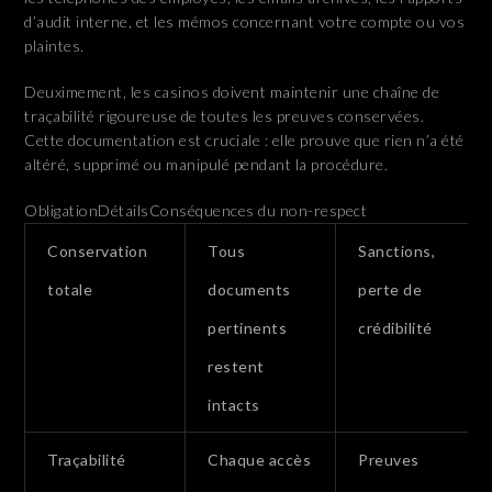
d’audit interne, et les mémos concernant votre compte ou vos
plaintes.
Deuximement, les casinos doivent maintenir une chaîne de
traçabilité rigoureuse de toutes les preuves conservées.
Cette documentation est cruciale : elle prouve que rien n’a été
altéré, supprimé ou manipulé pendant la procédure.
ObligationDétailsConséquences du non-respect
Conservation
Tous
Sanctions,
totale
documents
perte de
pertinents
crédibilité
restent
intacts
Traçabilité
Chaque accès
Preuves