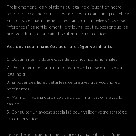
Troisièmement, les violations du legal hold jouent en notre
faveur. Si le casino détruit des preuves pendant une procédure
en cours, cela peut mener à des sanctions appelées “adverse
inferences”, essentiellement, le tribunal peut supposer que les
preuves détruites auraient soutenu notre position.
Actions recommandées pour protéger vos droits :
Documenter la date exacte de vos notifications légales
Demander une confirmation écrite de la mise en place du
legal hold
Envoyer des listes détaillées de preuves que vous jugez
pertinentes
Maintenir vos propres copies de communications avec le
casino
Consulter un avocat spécialisé pour valider votre stratégie
de conservation
L’essentiel est que nous ne sommes pas passifs lors d’une