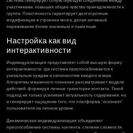
система генерирует сочувствующую соединение между
участниками, повышая общее чувство принадлежности к
группе. Пластичность гарантирует долгосрочные
модификации в строении мозга, делая активный
переживание более значимым и памятным.
Настройка как вид
интерактивности
Индивидуализация представляет собой высшую форму
интерактивности, где система приспосабливается к
уникальным нуждам и склонностям каждого юзера.
Алгоритмы машинного познания рассматривают модели
действий, формируя личные траектории контакта. Такой
подход не только усиливает актуальность содержания, но
и генерирует ощущение того, что платформа “осознает”
пользователя на личном уровне.
Динамическая индивидуализация объединяет
приспособление системы, контента, степени сложности