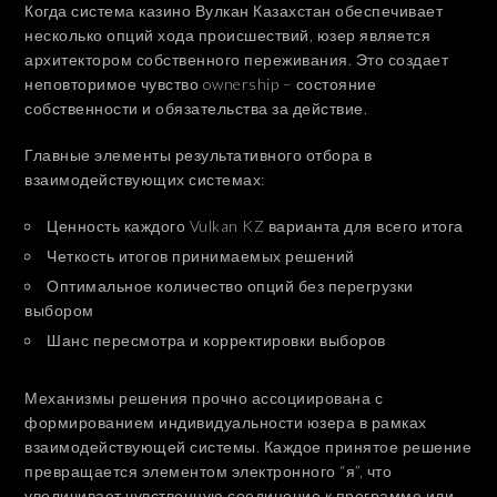
Когда система казино Вулкан Казахстан обеспечивает
несколько опций хода происшествий, юзер является
архитектором собственного переживания. Это создает
неповторимое чувство ownership – состояние
собственности и обязательства за действие.
Главные элементы результативного отбора в
взаимодействующих системах:
Ценность каждого Vulkan KZ варианта для всего итога
Четкость итогов принимаемых решений
Оптимальное количество опций без перегрузки
выбором
Шанс пересмотра и корректировки выборов
Механизмы решения прочно ассоциирована с
формированием индивидуальности юзера в рамках
взаимодействующей системы. Каждое принятое решение
превращается элементом электронного “я”, что
увеличивает чувственную соединение к программе или