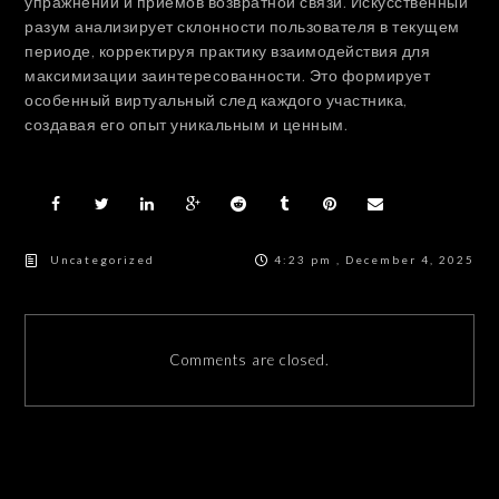
упражнений и приемов возвратной связи. Искусственный
разум анализирует склонности пользователя в текущем
периоде, корректируя практику взаимодействия для
максимизации заинтересованности. Это формирует
особенный виртуальный след каждого участника,
создавая его опыт уникальным и ценным.
Uncategorized
4:23 pm , December 4, 2025
Comments are closed.