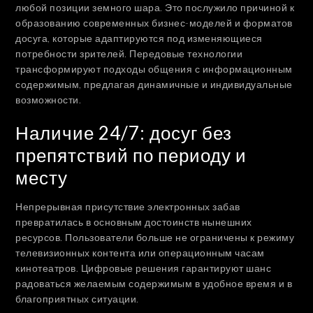
любой позиции земного шара. Это послужило причиной к
образованию современных бизнес-моделей и форматов
досуга, которые адаптируются под изменяющиеся
потребности зрителей. Передовые технологии
трансформируют подходы общения с информационным
содержимым, предлагая динамичные и индивидуальные
возможности.
Наличие 24/7: досуг без
препятствий по периоду и
месту
Непрерывная присутствие электронных забав
превратилась в основным достоинств нынешних
ресурсов. Пользователи больше не ограничены к режиму
телевизионных контента или операционным часам
кинотеатров. Цифровые решения гарантируют шанс
радоваться желаемым содержимым в удобное время и в
благоприятных ситуации.