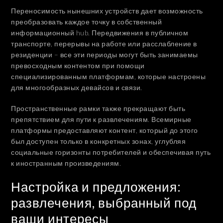
Переносимость нынешних устройств дает возможность
преобразовать каждое точку в собственный
информационный hub. Передвижения в публичном
транспорте, перерывы на работе или расслабление в
резиденции – все эти периоды могут быть занимаемы
превосходным контентом при помощи
специализированным платформам, которые настроены
для многообразных девайсов и связи.
Пространственные рамки также прекращают быть
препятствием для пути к развлечениям. Всемирные
платформы предоставляют контент, который до этого
был доступен только в конкретных зонах, углубляя
социальные горизонты потребителей и обеспечивая путь
к иностранным произведениям.
Настройка и предложения:
развлечения, выбранный под
ваши интересы