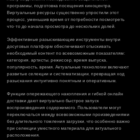
программы, подготовка посещения киноцентра.
Виртуальные ресурсы существенно упростили этот
процесс, уменьшив время от потребности посмотреть
что-то до начала просмотра до нескольких долей.
Эффективные разыскивающие инструменты внутри
досуговых платформ обеспечивают отыскивать
необходимый контент по всевозможным показателям:
категория, артисты, режиссер, время выпуска,
популярность, время. Актуальные технологии включают
развитые селекции и систематизации, превращая ход
разыскания интуитивно понятным и оперативным.
Функции опережающего накопления и гибкой онлайн
доставки дают виртуально быстрое запуск
воспроизведения содержимого. Пользователи могут
переключаться между всевозможными произведениями
без длительного томления загрузки, что особенно важно
при селекции уместного материала для актуального
расположения.