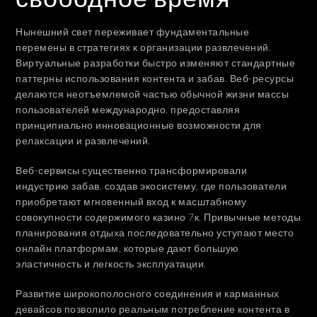
Нынешний свет переживает фундаментальные
перемены в стратегиях к организации развлечений.
Виртуальные разработки быстро изменяют стандартные
паттерны использования контента и забав. Веб-ресурсы
делаются неотъемлемой частью обычной жизни массы
пользователей международно, предоставляя
принципиально инновационные возможности для
релаксации и развлечений.
Веб-сервисы существенно трансформировали
индустрию забав, создав экосистему, где пользователи
приобретают мгновенный вход к масштабному
совокупности содержимого казино 7к. Привычные методы
планирования отдыха последовательно уступают место
онлайн платформам, которые дают большую
эластичность и легкость эксплуатации.
Развитие широкополосного соединения и карманных
девайсов позволило реальным потребление контента в