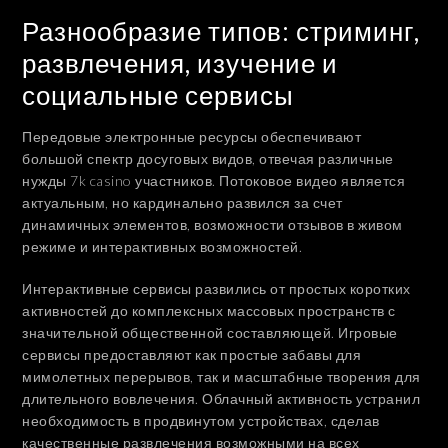
Разнообразие типов: стриминг,
развлечения, изучение и
социальные сервисы
Передовые электронные ресурсы обеспечивают
большой спектр досуговых видов, отвечая различные
нужды 7k casino участников. Потоковое видео является
актуальным, но кардинально развился за счет
динамичных элементов, возможности отзывов в живом
режиме и интерактивных возможностей.
Интерактивные сервисы развились от простых коротких
активностей до комплексных массовых пространств с
значительной общественной составляющей. Игровые
сервисы предоставляют как простые забавы для
мимолетных перерывов, так и масштабные творения для
длительного вовлечения. Облачный активность устранил
необходимость в продвинутом устройствах, сделав
качественные развлечения возможными на всех