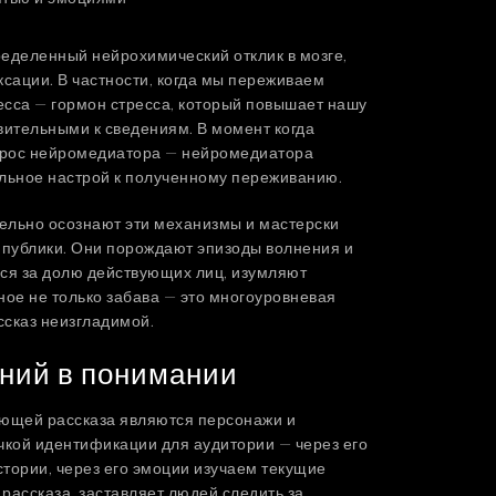
еделенный нейрохимический отклик в мозге,
ации. В частности, когда мы переживаем
есса — гормон стресса, который повышает нашу
вительными к сведениям. В момент когда
ыброс нейромедиатора — нейромедиатора
льное настрой к полученному переживанию.
тельно осознают эти механизмы и мастерски
публики. Они порождают эпизоды волнения и
ся за долю действующих лиц, изумляют
ое не только забава — это многоуровневая
ссказ неизгладимой.
ений в понимании
ющей рассказа являются персонажи и
чкой идентификации для аудитории — через его
тории, через его эмоции изучаем текущие
рассказа, заставляет людей следить за