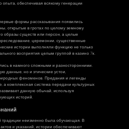
 опыта, обеспечивая всякому генерации
о первые формы рассказывания появились
ны, открытые в гротах по целому земному
о образы существ или персон, а целые
преследование, церемонии, существенные
ческие истории выполняли функцию не только
ального восприятия целым группой в казино 7к.
лись в намного сложными и разносторонними.
ую данные, но и этические устои,
риродных феноменов. Предания и легенды
е, а комплексная система передачи культурных
 развивает данную обычай, используя
нующих историй.
знаний
й традиции неизменно была обучающая. В
ктов и указаний, истории обеспечивают