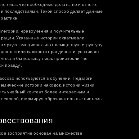
не лишь что необходимо делать, но и отчего,
ми последствиями. Такой способ делает данные
рактике.
легории, нравоучения и поучительные
ерации. Указанные истории охватывали
 в яркую, эмоционально насыщенную структуру.
адности или важности правдивости, усваивает
ем если бы малышу лишь произнесли “не
и правду”.
ассово используются в обучении. Педагоги
демические истории находок, истории жизни
ить учебный контент более интересным и
тот способ, формируя образовательные системы
повествования
кое восприятие основан на множестве