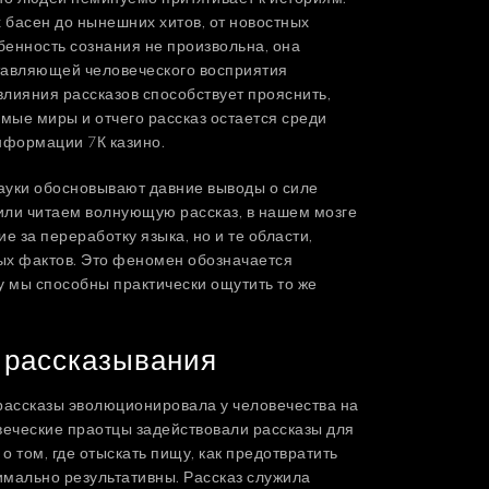
 басен до нынешних хитов, от новостных
бенность сознания не произвольна, она
тавляющей человеческого восприятия
лияния рассказов способствует прояснить,
мые миры и отчего рассказ остается среди
формации 7К казино.
ауки обосновывают давние выводы о силе
 или читаем волнующую рассказ, в нашем мозге
 за переработку языка, но и те области,
ых фактов. Это феномен обозначается
у мы способны практически ощутить то же
 рассказывания
рассказы эволюционировала у человечества на
веческие праотцы задействовали рассказы для
 том, где отыскать пищу, как предотвратить
имально результативны. Рассказ служила