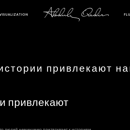
 VISUALIZATION
FL
 истории привлекают н
ии привлекают
то людей неминуемо притягивает к историям.