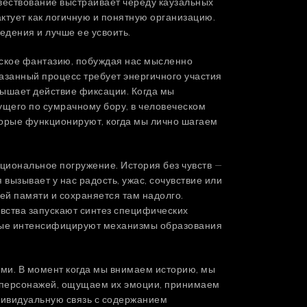
вествование выстраивает череду каузальных
актует как логичную и понятную организацию.
едения и лучше ее усвоить.
еское фантазию, побуждая нас мысленно
азанный процесс требует энергичного участия
вышает действие фиксации. Когда мы
ущего по сумрачному бору, в человеческом
торые функционируют, когда мы лично шагаем
ональное погружение. История без чувств —
 вызывает у нас радость, ужас, сочувствие или
ей памяти и сохраняется там надолго.
увства запускают синтез специфических
рые интенсифицируют механизмы образования
ми. В момент когда мы внимаем историю, мы
 персонажей, ощущаем их эмоции, принимаем
дивидуальную связь с содержанием