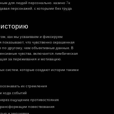
ным для людей персонально. казино 7к
давая персонажей, с которыми без труда
 историю
том, как мы усваиваем и фиксируем
я показывают, что чувственно окрашенная
 по-другому, чем объективные данные. В
тенсивные чувства, включается лимбическая
ющая за переживания и мотивацию.
ых систем, которые создают истории такими
 осознавать их стремления
и хода событий
через ощущение противостояния
трансформации повествования
ятью и эмоциями