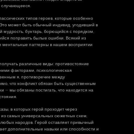
в случающееся.
ассических типов героев, которые особенно
Это может быть обычный индивид, угодивший в
й мудрость, бунтарь, борющийся с порядком,
йся поправить былые ошибки. Всякий из
е ментальные паттерны в нашем восприятии
получать различные виды: противостояние
нними факторами, психологическая
венным я, противоречие между
имо, что конфликт обязан быть существенным
ки — мы обязаны постигать, что находится на
стояния.
зы, в которых герой проходит через
 из самых универсальных сюжетных схем,
любых народов. Герой оставляет привычный
тает дополнительные навыки или способности и