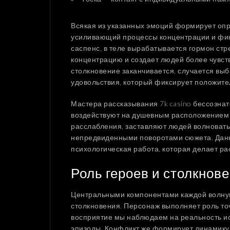
Всякая из указанных эмоций формирует опр
усиливающий процессы концентрации и фикс
саспенс, в теле вырабатывается гормон стр
концентрацию и создает людей более чувст
столкновение заканчивается, случается в
удовольствия, который фиксирует положите
Мастера рассказывания 7k casino бессозна
воздействуют на душевным расположением 
расслабления, заставляют людей волновать
непредвиденными поворотами сюжета. Данн
психологическая работа, которая делает ра
Роль героев и столкнов
Центральными компонентами каждой волну
столкновения. Персонаж выполняет роль то
восприятие мы наблюдаем на реальность ис
эпизоды. Конфликт же формирует динамику 