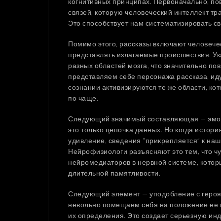
когнитивных принципах. Первоначально, по
связей, которую человеческий интеллект тр
Это способствует нам систематизировать св
Помимо этого, рассказы включают человеч
представлять излагаемые происшествия. Ук
разных областей мозга, что значительно по
представляем себе персонажа рассказа, ид
сознании активизируются те же области, ко
по чаще.
Следующий значимый составляющая — эмоци
это только цепочка данных. Но когда история
удивление, сведения “прикрепляется” к наш
Нейрофизиологи разъясняют это тем, что ч
нейромедиаторов в нервной системе, кото
длительной памятливости.
Следующий элемент — уподобление с героя
невольно помещаем себя на положение ее
их определения. Это создает серьезную ин