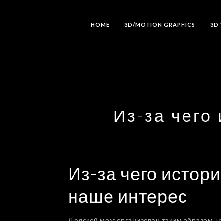
HOME
3D/MOTION GRAPHICS
3D
Из-за чего
Из-за чего истор
наше интерес
Людской мозг организован таким образом, ч