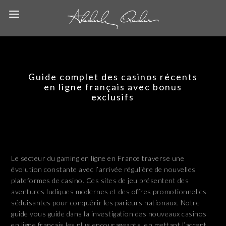
Guide complet des casinos récents
en ligne français avec bonus
exclusifs
Le secteur du gaming en ligne en France traverse une
évolution constante avec l’arrivée régulière de nouvelles
plateformes de casino. Ces sites de jeu présentent des
aventures ludiques modernes et des offres promotionnelles
séduisantes pour conquérir les parieurs nationaux. Notre
guide vous guide dans la investigation des nouveaux casinos
en ligne francais les plus encourageants, en mettant l’accent