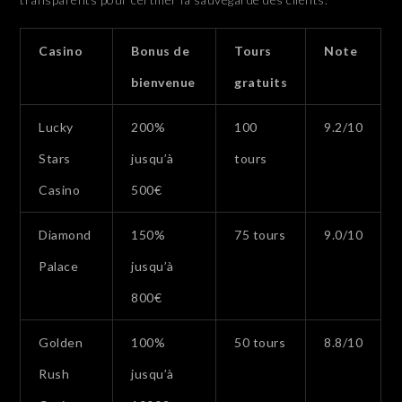
Casino
Bonus de
Tours
Note
bienvenue
gratuits
Lucky
200%
100
9.2/10
Stars
jusqu’à
tours
Casino
500€
Diamond
150%
75 tours
9.0/10
Palace
jusqu’à
800€
Golden
100%
50 tours
8.8/10
Rush
jusqu’à