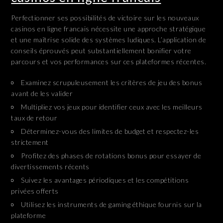
Perfectionner ses possibilités de victoire sur les nouveaux
casinos en ligne francais nécessite une approche stratégique
et une maîtrise solide des systèmes ludiques. L’application de
conseils éprouvés peut substantiellement bonifier votre
parcours et vos performances sur ces plateformes récentes.
Examinez scrupuleusement les critères de jeu des bonus
avant de les valider
Multipliez vos jeux pour identifier ceux avec les meilleurs
taux de retour
Déterminez-vous des limites de budget et respectez-les
strictement
Profitez des phases de rotations bonus pour essayer de
divertissements récents
Suivez les avantages périodiques et les compétitions
privées offerts
Utilisez les instruments de gaming éthique fournis sur la
plateforme