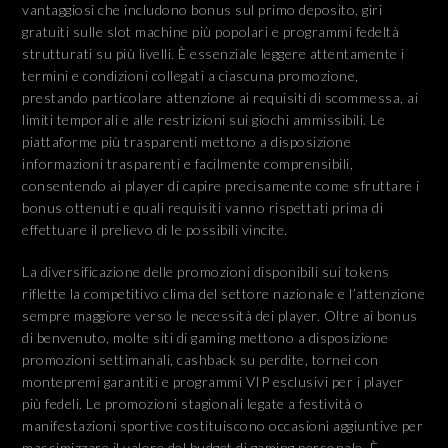
vantaggiosi che includono bonus sul primo deposito, giri
gratuiti sulle slot machine più popolari e programmi fedeltà
strutturati su più livelli. È essenziale leggere attentamente i
termini e condizioni collegati a ciascuna promozione,
prestando particolare attenzione ai requisiti di scommessa, ai
limiti temporali e alle restrizioni sui giochi ammissibili. Le
piattaforme più trasparenti mettono a disposizione
informazioni trasparenti e facilmente comprensibili,
consentendo ai player di capire precisamente come sfruttare i
bonus ottenuti e quali requisiti vanno rispettati prima di
effettuare il prelievo di le possibili vincite.
La diversificazione delle promozioni disponibili sui tokens
riflette la competitivo clima del settore nazionale e l’attenzione
sempre maggiore verso le necessità dei player. Oltre ai bonus
di benvenuto, molte siti di gaming mettono a disposizione
promozioni settimanali, cashback su perdite, tornei con
montepremi garantiti e programmi VIP esclusivi per i player
più fedeli. Le promozioni stagionali legate a festività o
manifestazioni sportive costituiscono occasioni aggiuntive per
massimizzare il valore del budget di gaming personale. È