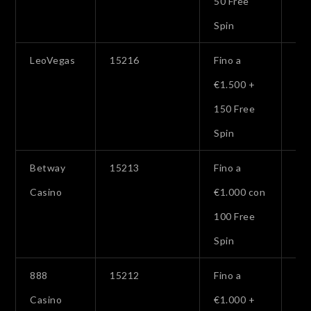
50 Free
gio
Spin
cer
LeoVegas
15216
Fino a
Ol
€1.500 +
3.
150 Free
tito
Spin
pr
Betway
15213
Fino a
Più
Casino
€1.000 con
2.
100 Free
slo
Spin
tav
888
15212
Fino a
Ol
Casino
€1.000 +
1.