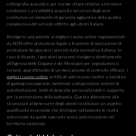
crittografia avanzati e per norme chiare relative a termini e
condizioni. La credibilità acquisita nel corso degli anni
costituisce un elemento di garanzia aggiuntivo della qualità
complessiva del servizio offerto agli utenti italiani.
Rivolgersi unicamente ai migliori casino online regolamentati
da ADM offre protezione legale e fruizione di meccanismi di
protezione dei giocatori previsti dalla normativa italiana. In
caso di dispute, i giocatori possono rivolgersi direttamente
all’Agenzia delle Dogane e dei Monopoli per segnalazioni o
reclami, approfittando di un meccanismo di controllo efficace. I
migliori casino online
certificati aderiscono inoltre a iniziative
di gaming consapevole, mettendo a disposizione sistemi di
autolimitazione, limiti di deposito personalizzabili e supporto
per la prevenzione della ludopatia. Questa attenzione alla
sicurezza e al benessere degli utenti costituisce un aspetto
qualificante essenziale che distingue nettamente le realtà
autorizzate da quelle operanti senza autorizzazione nel
territorio nazionale.