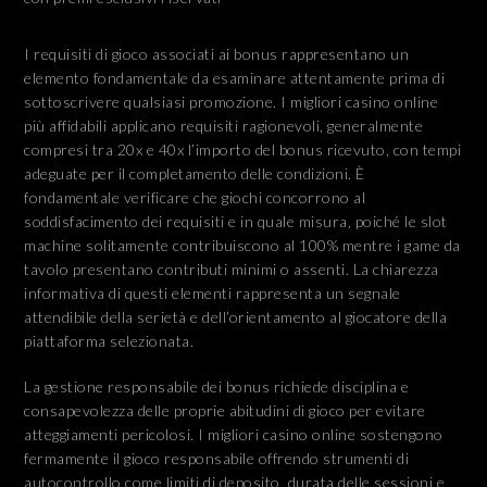
I requisiti di gioco associati ai bonus rappresentano un
elemento fondamentale da esaminare attentamente prima di
sottoscrivere qualsiasi promozione. I migliori casino online
più affidabili applicano requisiti ragionevoli, generalmente
compresi tra 20x e 40x l’importo del bonus ricevuto, con tempi
adeguate per il completamento delle condizioni. È
fondamentale verificare che giochi concorrono al
soddisfacimento dei requisiti e in quale misura, poiché le slot
machine solitamente contribuiscono al 100% mentre i game da
tavolo presentano contributi minimi o assenti. La chiarezza
informativa di questi elementi rappresenta un segnale
attendibile della serietà e dell’orientamento al giocatore della
piattaforma selezionata.
La gestione responsabile dei bonus richiede disciplina e
consapevolezza delle proprie abitudini di gioco per evitare
atteggiamenti pericolosi. I migliori casino online sostengono
fermamente il gioco responsabile offrendo strumenti di
autocontrollo come limiti di deposito, durata delle sessioni e