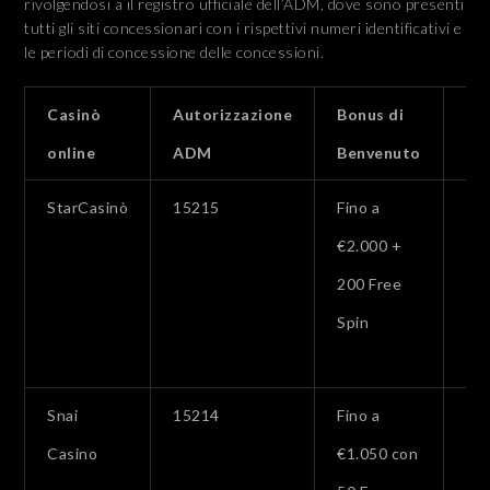
rivolgendosi a il registro ufficiale dell’ADM, dove sono presenti
tutti gli siti concessionari con i rispettivi numeri identificativi e
le periodi di concessione delle concessioni.
Casinò
Autorizzazione
Bonus di
Gi
online
ADM
Benvenuto
Of
StarCasinò
15215
Fino a
Ol
€2.000 +
2.
200 Free
slo
Spin
gio
liv
Snai
15214
Fino a
Più
Casino
€1.050 con
1.