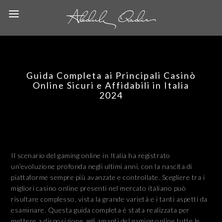
Guida Completa ai Principali Casinò
Online Sicuri e Affidabili in Italia
2024
Il scenario del gaming online in Italia ha registrato
un’evoluzione profonda negli ultimi anni, con la nascita di
piattaforme sempre più avanzate e controllate. Scegliere tra i
migliori casino online presenti nel mercato italiano può
risultare complesso, vista la grande varietà e i tanti aspetti da
esaminare. Questa guida completa è stata realizzata per
mettere a disposizione agli amanti del gaming online tutte le