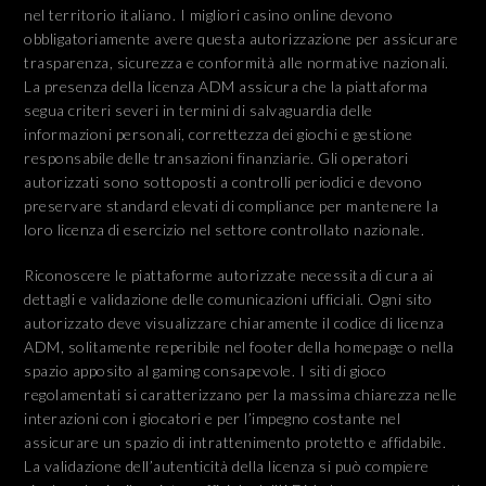
nel territorio italiano. I migliori casino online devono
obbligatoriamente avere questa autorizzazione per assicurare
trasparenza, sicurezza e conformità alle normative nazionali.
La presenza della licenza ADM assicura che la piattaforma
segua criteri severi in termini di salvaguardia delle
informazioni personali, correttezza dei giochi e gestione
responsabile delle transazioni finanziarie. Gli operatori
autorizzati sono sottoposti a controlli periodici e devono
preservare standard elevati di compliance per mantenere la
loro licenza di esercizio nel settore controllato nazionale.
Riconoscere le piattaforme autorizzate necessita di cura ai
dettagli e validazione delle comunicazioni ufficiali. Ogni sito
autorizzato deve visualizzare chiaramente il codice di licenza
ADM, solitamente reperibile nel footer della homepage o nella
spazio apposito al gaming consapevole. I siti di gioco
regolamentati si caratterizzano per la massima chiarezza nelle
interazioni con i giocatori e per l’impegno costante nel
assicurare un spazio di intrattenimento protetto e affidabile.
La validazione dell’autenticità della licenza si può compiere