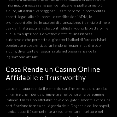
informazioni necessarie per identificare le piattaforme più
sicure, affidabili e vantaggiose. Esamineremo in profondità i
aspetti legati alla sicurezza, le certificazioni ADM, le
promozioni offerte, le opzioni di transazione, il servizio di help
desk e i tratti peculiari che contraddistinguono le piattaforme
di qualità superiore. L’obiettivo è offrire una risorsa
autorevole che permetta ai giocatori italiani di fare decisioni
ponderate e coscienti, garantendo un’esperienza di gioco
sicura, divertente e responsabile nel osservanza della
legislazione attuale.
Cosa Rende un Casino Online
Affidabile e Trustworthy
La tutela rappresenta il elemento cardine per qualunque sito
di gaming che intenda primeggiare nel panorama del gaming
italiano. Un casino affidabile deve obbligatoriamente avere una
certificazione fornita dall’Agenzia delle Dogane e dei Monopoli,
l’unica autorità competente a regolamentare il settore nel