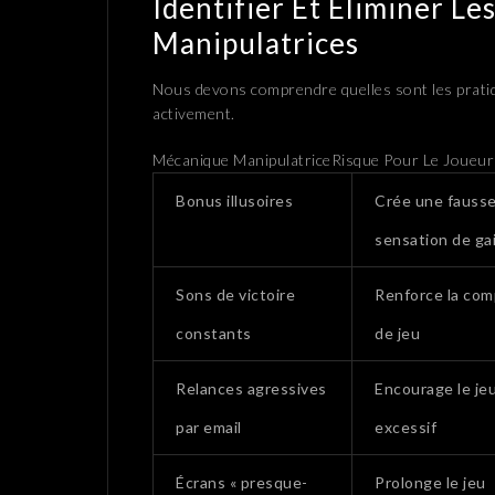
Identifier Et Éliminer L
Manipulatrices
Nous devons comprendre quelles sont les pratiq
activement.
Mécanique ManipulatriceRisque Pour Le Joueu
Bonus illusoires
Crée une fauss
sensation de ga
Sons de victoire
Renforce la com
constants
de jeu
Relances agressives
Encourage le je
par email
excessif
Écrans « presque-
Prolonge le jeu