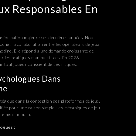
ux Responsables En
ransformation majeure ces dernières années. Nous
che : la collaboration entre les opérateurs de jeux
nodine. Elle répond à une demande croissante de
er les pratiques manipulatrices. En 2026,
r tout joueur conscient de ses risques.
sychologues Dans
gne
égique dans la conception des plateformes de jeux.
fiée pour une raison simple : les mécaniques de jeu
ortement humain.
ogues :