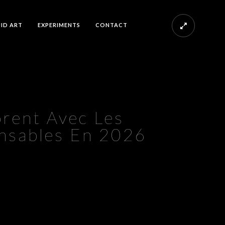
UID ART
EXPERIMENTS
CONTACT
rent Avec Les
onsables En 2026