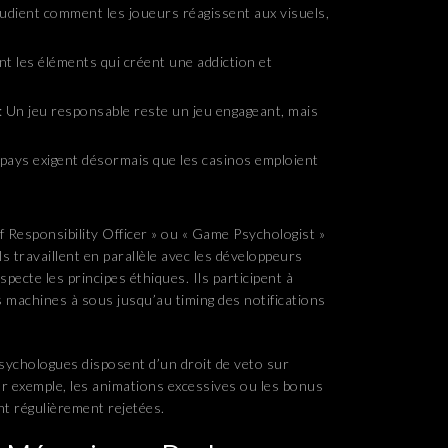
tudient comment les joueurs réagissent aux visuels,
ient les éléments qui créent une addiction et
: Un jeu responsable reste un jeu engageant, mais
ays exigent désormais que les casinos emploient
Responsibility Officer » ou « Game Psychologist »
 travaillent en parallèle avec les développeurs
ecte les principes éthiques. Ils participent à
 machines à sous jusqu’au timing des notifications
 psychologues disposent d’un droit de veto sur
r exemple, les animations excessives ou les bonus
ont régulièrement rejetées.