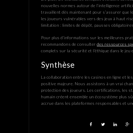
nouvelles normes autour de l’intelligence artific
travaillent dès maintenant pour s’assurer que
les joueurs vulnérables vers des jeux à haut ris
limitation : limites de dépôt, pausses obligatoir
Pour plus d’informations sur les meilleures pra
recommandons de consulter
des ressources spé
complets sur la sécurité et l’éthique dans le jeu e
Synthèse
La collaboration entre les casinos en ligne et 
positive majeure. Nous assistons à un vrai chang
protection des joueurs. Les certifications, les
humain créent ensemble un écosystème plus sûr.
accrue dans les plateformes responsables et une