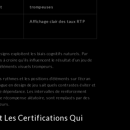
nt
trompeuses
s
Affichage clair des taux RTP
gns exploitent les biais cognitifs naturels. Par
 à croire qu’ils influencent le résultat d’un jeu de
 éléments visuels trompeurs.
 rythmes et les positions d’éléments sur l’écran
e en design de jeu sait quels contrastes éviter et
 dépendance. Les intervalles de renforcement
e récompense aléatoire, sont remplacés par des
eurs.
t Les Certifications Qui