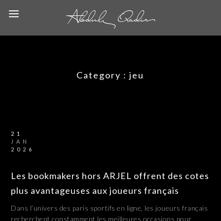
Category :
jeu
21
JAN
2026
Les bookmakers hors ARJEL offrent des cotes
plus avantageuses aux joueurs français
Dans l’univers des paris sportifs en ligne, les joueurs français
recherchent constamment les meilleures occasions pour