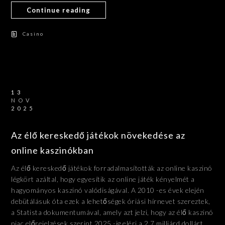
Continue reading
Casino
13
NOV
2025
Az élő kereskedő játékok növekedése az
online kaszinókban
Az élő kereskedő játékok forradalmasították az online kaszinó
légkört azáltal, hogy egyesítik az online játék kényelmét a
hagyományos kaszinó valódiságával. A 2010 -es évek elején
debütálásuk óta ezek a lehetőségek óriási hírnevet szereztek,
a Statista dokumentumával, amely azt jelzi, hogy az élő kaszinó
piac előrejelzések szerint 2025 -ig eléri a 2,7 milliárd dollárt.