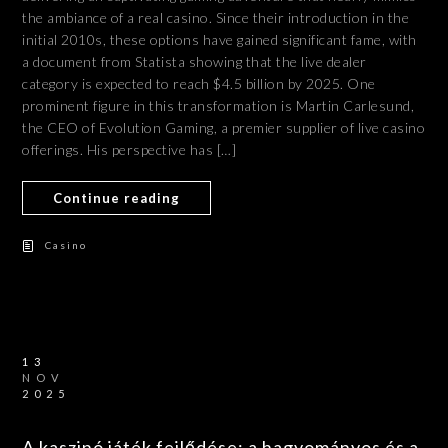
the ambiance of a real casino. Since their introduction in the
initial 2010s, these options have gained significant fame, with
a document from Statista showing that the live dealer
category is expected to reach $4.5 billion by 2025. One
prominent figure in this transformation is Martin Carlesund,
the CEO of Evolution Gaming, a premier supplier of live casino
offerings. His perspective has […]
Continue reading
Casino
13
NOV
2025
A kaszinó játék fejlődése: a hagyományos és a