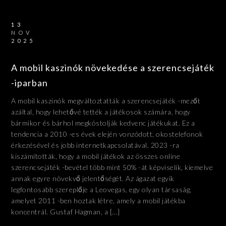
13
NOV
2025
A mobil kaszinók növekedése a szerencsejáték
-iparban
A mobil kaszinók megváltoztatták a szerencsejáték -mezőt
azáltal, hogy lehetővé tették a játékosok számára, hogy
bármikor és bárhol megkóstolják kedvenc játékukat. Ez a
tendencia a 2010 -es évek elején vonzódott, okostelefonok
érkezésével és jobb internetkapcsolatával. 2023 -ra
kiszámították, hogy a mobil játékok az összes online
szerencsejáték -bevétel több mint 50% -át képviselik, kiemelve
annak egyre növekvő jelentőségét. Az ágazat egyik
legfontosabb szereplője a Leovegas, egy olyan társaság,
amelyet 2011 -ben hoztak létre, amely a mobil játékba
koncentrál. Gustaf Hagman, a […]