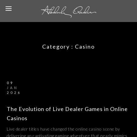
Category :
Casino
09
JAN
2026
The Evolution of Live Dealer Games in Online
Casinos
Live dealer titles have changed the online casino scene by
delivering an captivating gaming adventure that nearly mimics