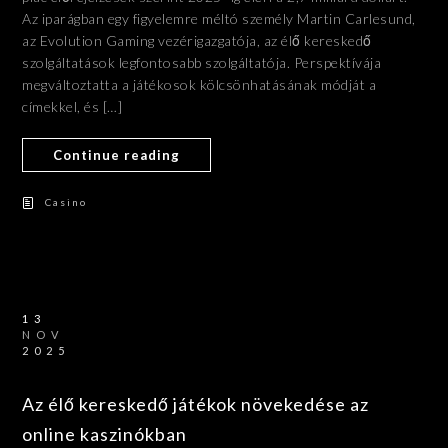
Az iparágban egy figyelemre méltó személy Martin Carlesund,
az Evolution Gaming vezérigazgatója, az élő kereskedő
szolgáltatások legfontosabb szolgáltatója. Perspektívája
megváltoztatta a játékosok kölcsönhatásának módját a
címekkel, és […]
Continue reading
Casino
13
NOV
2025
Az élő kereskedő játékok növekedése az
online kaszinókban