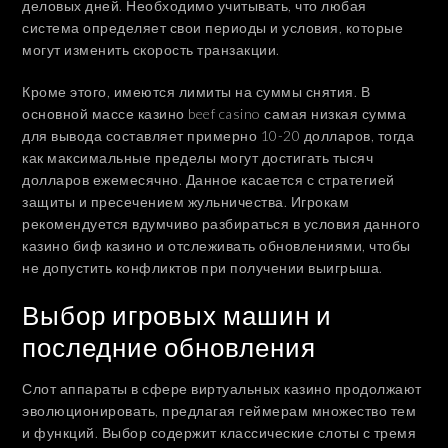
деловых дней. Необходимо учитывать, что любая
система определяет свои периоды и условия, которые
могут изменить скорость транзакции.
Кроме этого, имеются лимиты на суммы снятия. В
основной массе казино beef casino самая низкая сумма
для вывода составляет примерно 10-20 долларов, тогда
как максимальные пределы могут достигать тысяч
долларов ежемесячно. Данное касается с стратегией
защиты и пресечением жульничества. Игрокам
рекомендуется вдумчиво разбираться в условия данного
казино биф казино и отслеживать обновлениями, чтобы
не допустить конфликтов при получении выигрыша.
Выбор игровых машин и
последние обновления
Слот аппараты в сфере виртуальных казино продолжают
эволюционировать, предлагая геймерам множество тем
и функций. Выбор содержит классические слоты с тремя