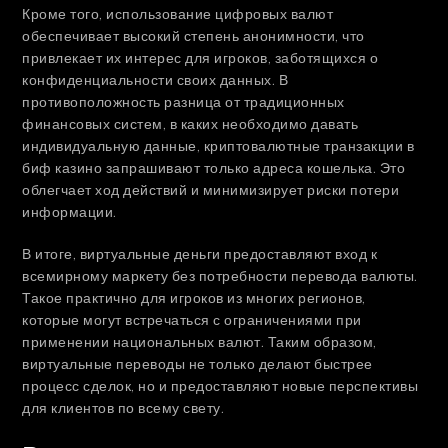
Кроме того, использование цифровых валют
обеспечивает высокий степень анонимности, что
привлекает их интерес для игроков, заботящихся о
конфиденциальности своих данных. В
противоположность разница от традиционных
финансовых систем, в каких необходимо давать
индивидуальную данные, криптовалютные транзакции в
биф казино запрашивают только адреса кошелька. Это
облегчает ход действий и минимизирует риски потери
информации.
В итоге, виртуальные деньги предоставляют вход к
всемирному маркету без потребности перевода валюты.
Такое практично для игроков из многих регионов,
которые могут встречаться с ограничениями при
применении национальных валют. Таким образом,
виртуальные переводы не только делают быстрее
процесс сделок, но и предоставляют новые перспективы
для клиентов по всему свету.