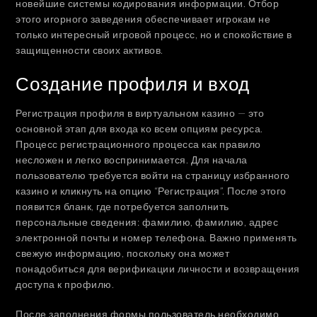
новейшие системы кодирования информации. Отбор
этого игорного заведения обеспечивает игрокам не
только интересный игровой процесс, но и спокойствие в
защищенности своих активов.
Создание профиля и вход
Регистрация профиля в виртуальном казино — это
основной этап для входа ко всем опциям ресурса.
Процесс регистрационного процесса как правило
несложен и легко воспринимается. Для начала
пользователю требуется войти на страницу избранного
казино и кликнуть на опцию “Регистрация”. После этого
появится бланк, где потребуется заполнить
персональные сведения: фамилию, фамилию, адрес
электронной почты и номер телефона. Важно применять
свежую информацию, поскольку она может
понадобиться для верификации личности и возвращения
доступа к профилю.
После заполнения формы пользователь необходимо