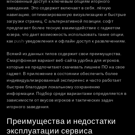
мгновенный доступ к ключевым опциям игорного
заведения. Это содержит включает в себя, лёгкую
навигацию, оптимизированную визуализацию и быстрые
загрузки страниц. С альтернативной позиции, софт
предлагает более тесную взаимодействие с гаджетом
юзера, что дает возможность использовать такие опции,
как push-уведомления и офлайн-доступ к развлечениям.
Всякий из данных типов содержит свои преимущества.
Смартфонная вариант веб-сайта удобна для игроков,
которые не предпочитают скачивать лишнее ПО на свое
гаджет. В приложение в состоянии обеспечить более
индивидуализированный экспириенс и часто работает
быстрее благодаря локальному сохранению
информации. Подбор среди вариантами определяется в
зависимости от вкусов игроков и тактических задач
игорного заведения.
Преимущества и недостатки
эксплуатации сервиса