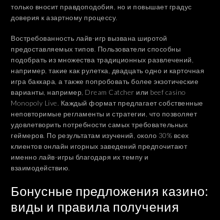
только вносит правдоподобия, но и повышает градус
доверия к азартному процессу.
Востребованность лайв-игр вызвана широтой
предоставляемых типов. Пользователи способны
подобрать из множества традиционных развлечений,
например, такие как рулетка, двадцать одно и карточная
игра баккара, а также попробовать более экзотические
варианты, например, Dream Catcher или beef casino
Monopoly Live. Каждый формат предлагает собственные
неповторимые регламенты и стратегии, что позволяет
удовлетворить потребности самых требовательных
геймеров. По результатам изучений, около 30% всех
клиентов онлайн игорных заведений предпочитают
именно лайв-игры благодаря их темпу и
взаимодействию.
Бонусные предложения казино:
виды и правила получения