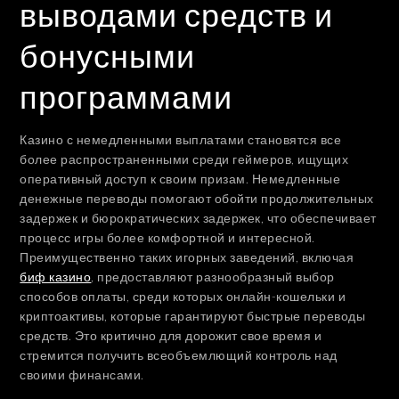
выводами средств и
бонусными
программами
Казино с немедленными выплатами становятся все
более распространенными среди геймеров, ищущих
оперативный доступ к своим призам. Немедленные
денежные переводы помогают обойти продолжительных
задержек и бюрократических задержек, что обеспечивает
процесс игры более комфортной и интересной.
Преимущественно таких игорных заведений, включая
биф казино
, предоставляют разнообразный выбор
способов оплаты, среди которых онлайн-кошельки и
криптоактивы, которые гарантируют быстрые переводы
средств. Это критично для дорожит свое время и
стремится получить всеобъемлющий контроль над
своими финансами.