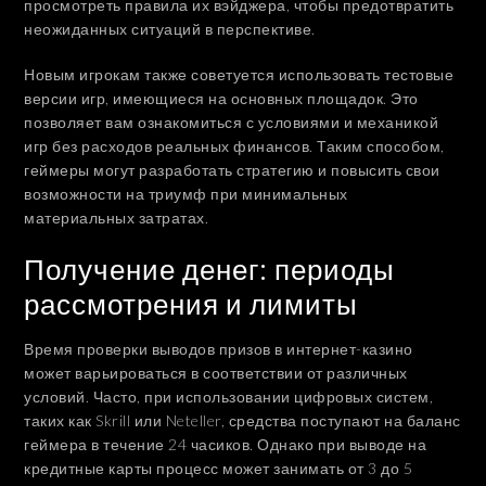
просмотреть правила их вэйджера, чтобы предотвратить
неожиданных ситуаций в перспективе.
Новым игрокам также советуется использовать тестовые
версии игр, имеющиеся на основных площадок. Это
позволяет вам ознакомиться с условиями и механикой
игр без расходов реальных финансов. Таким способом,
геймеры могут разработать стратегию и повысить свои
возможности на триумф при минимальных
материальных затратах.
Получение денег: периоды
рассмотрения и лимиты
Время проверки выводов призов в интернет-казино
может варьироваться в соответствии от различных
условий. Часто, при использовании цифровых систем,
таких как Skrill или Neteller, средства поступают на баланс
геймера в течение 24 часиков. Однако при выводе на
кредитные карты процесс может занимать от 3 до 5