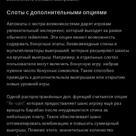
Слоты с дополнительными опциями
Автоматы с экстра возможностями дарят игрокам
увлекательный экспириенс, который выходит за рамки
обычного геймплея. Эти опции имеют возможность
содержать бонусные этапы, безвозмездные спины и
мультипликаторы выигрышей, которые расширяют шансы
на крупный выигрыш. Например, в отдельных слотах
пользователи могут включить бонусную игру, набрав
нужное число бонусных символов. Такое способно
приводить к дополнительным выигрышам или открытию
новых уровней игры.
Одной распространённых доп. функций считается опция
“Re-spin”, которая предоставляет шанс игроку ещё раз
вращать барабан после неудавшегося спина за
небольшую плату. Такое обеспечивает шанс
оптимизировать комбинацию и повысить суммарный
выигрыш. Помимо этого, значительное количество