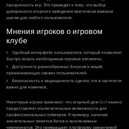
прозрачность игр. Это приводит к тому, что выбор
доверенного игорного заведения критически важным
шагом для любого пользователя.
Мнения игроков о игровом
клубе
Удобный интерфейс пользователя, который позволяет
быстро искать необходимые игровые автоматы.
Доступность разнообразных бонусов и акций,
приманивающих свежих пользователей.
Безопасность и защищенность сделок, что в частности
важно для новичков.
Некоторые игроки замечают, что игорный дом beef казино
предоставляет исключительные возможности для
профессиональных геймеров. К примеру, наличие
значительных лимитов бетов и эксклюзивных
чемпионатов. Это превращает платформу заманчивой