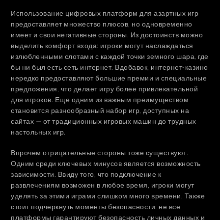
Использование цифровых платформ для азартных игр
предоставляет множество плюсов, но одновременно
имеет и свои негативные стороны. Из достоинств можно
выделить комфорт входа: игроки могут наслаждаться
излюбленными слотами с каждой точки земного шара, где
бы ни был есть сеть интернет. Вдобавок, интернет-казино
нередко предоставляют большие премии и специальные
предложения, что делает игру более привлекательной
для игроков. Еще одним из важным преимуществом
становится разнообразный набор игр, доступных на
сайтах — от традиционных игровых машин до трудных
настольных игр.
Впрочем отрицательные стороны тоже существуют.
Одним среди ключевых минусов является возможность
зависимости. Ввиду того, что подключение к
развлечениям возможен в любое время, игроки могут
уделять за этими играми слишком много времени. Также
стоит подчеркнуть моменты безопасности: не все
платформы гарантируют безопасность личных данных и