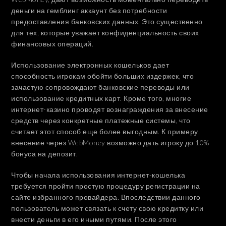
деньги на гемблинг аккаунт без потребности
предоставления банковских данных. Это существенно
для тех, которые уважает конфиденциальность своих
финансовых операций.
Использование электронных кошельков дает
способность игрокам обойти больших издержек, что
зачастую сопровождают банковские переводы или
использование кредитных карт. Кроме того, многие
интернет-казино проводят вознаграждения за внесение
средств через конкретные платежные системы, что
считает этот способ еще более выгодным. К примеру,
внесение через WebMoney возможно дать игроку до 10%
бонуса на депозит.
Чтобы начала использования интернет-кошелька
требуется пройти простую процедуру регистрации на
сайте избранного провайдера. Впоследствии данного
пользователь может связать к счету свою кредитку или
внести деньги в его иными путями. После этого