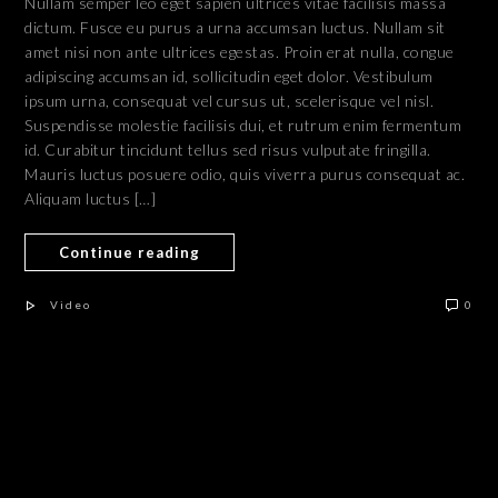
Nullam semper leo eget sapien ultrices vitae facilisis massa
dictum. Fusce eu purus a urna accumsan luctus. Nullam sit
amet nisi non ante ultrices egestas. Proin erat nulla, congue
adipiscing accumsan id, sollicitudin eget dolor. Vestibulum
ipsum urna, consequat vel cursus ut, scelerisque vel nisl.
Suspendisse molestie facilisis dui, et rutrum enim fermentum
id. Curabitur tincidunt tellus sed risus vulputate fringilla.
Mauris luctus posuere odio, quis viverra purus consequat ac.
Aliquam luctus […]
Continue reading
Video
0