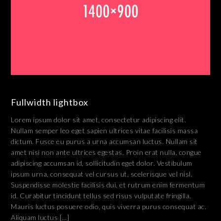
Fullwidth lightbox
Lorem ipsum dolor sit amet, consectetur adipiscing elit.
Nullam semper leo eget sapien ultrices vitae facilisis massa
dictum. Fusce eu purus a urna accumsan luctus. Nullam sit
amet nisi non ante ultrices egestas. Proin erat nulla, congue
adipiscing accumsan id, sollicitudin eget dolor. Vestibulum
ipsum urna, consequat vel cursus ut, scelerisque vel nisl.
Suspendisse molestie facilisis dui, et rutrum enim fermentum
id. Curabitur tincidunt tellus sed risus vulputate fringilla.
Mauris luctus posuere odio, quis viverra purus consequat ac.
Aliquam luctus […]