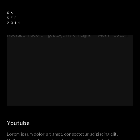
06
SEP
2011
[youtube_video id="guZeAjdYw_c" height="" width="1310"]
Youtube
Lorem ipsum dolor sit amet, consectetur adipiscing elit.