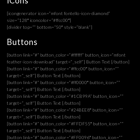
iCons
[icongenerator icon=”mfont fontello-icon-diamond”
size=”128″ iconcolor=”#ffcc00″]
[divider top=”” bottom=”50″ style=”blank”]
Buttons
[button link=”#” button_color=”#ffffff” button_icon=”mfont
feather-icon-download” target=”_self”] Button Text [/button]
[button link=”#” button_color=”#ffcc00″ button_icon=””
target=”_self”] Button Text [/button]
[button link=”#” button_color=”#ff0000″ button_icon=””
target=”_self”] Button Text [/button]
[button link=”#” button_color=”#1CB99A” button_icon=””
target=”_self”] Button Text [/button]
[button link=”#” button_color=”#24BEE8″ button_icon=””
target=”_self”] Button Text [/button]
[button link=”#” button_color=”#FFDF55″ button_icon=””
target=”_self”] Button Text [/button]
[button link=”#” button_color=”#FF0096″ button_icon=””