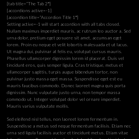
[tab title=”The Tab 2″]
[accordions active=-1]
[accordion title=”Accordion Title 1″]
Setting active=-1 will start accordion with all tabs closed.
Nullam maximus imperdiet mauris, ac rutrum leo auctor a. Sed
urna dolor, pretium eget posuere sit amet, accumsan eget
lorem. Proin eu neque et velit lobortis malesuada et ut lacus.
Ut magna dui, pulvinar at felis eu, volutpat cursus mauris.
Phasellus ullamcorper dignissim lorem id placerat. Duis vel
tincidunt eros, quis semper ligula. Cras tristique, metus et
ullamcorper sagittis, turpis augue bibendum tortor, non
pulvinar justo massa eget massa. Suspendisse eget est eu
mauris faucibus commodo. Donec laoreet magna quis porta
dignissim. Nunc vulputate justo urna, non tempor massa
commodo ut. Integer volutpat dolor vel ornare imperdiet.
Mauris varius vulputate mollis.
Sed eleifend nisl tellus, non laoreet lorem fermentum in.
Suspendisse a metus sed neque fermentum facilisis. Etiam nec
urna sed ligula facilisis auctor et tincidunt metus. Etiam vitae