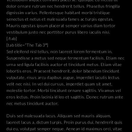
dolor ornare rutrum nec hendrerit tellus. Phasellus fringilla
dignissim varius. Pellentesque habitant morbi tristique
senectus et netus et malesuada fames ac turpis egestas.
Mauris egestas ipsum placerat semper varius diam tortor
vestibulum justo nec porttitor purus libero iaculis nisi.
[/tab]
[tab title=”The Tab 3″]
Sed eleifend nisl tellus, non laoreet lorem fermentum in.
Suspendisse a metus sed neque fermentum facilisis. Etiam nec
urna sed ligula facilisis auctor et tincidunt metus. Etiam vitae
lobortis eros. Praesent hendrerit, dolor bibendum tincidunt
vulputate, risus arcu dapibus augue, imperdiet iaculis lectus
velit nec nisi. In vel dui cursus, imperdiet quam sit amet,
molestie tortor. Morbi tincidunt ornare sagittis. Vivamus vel
eros lectus. Proin lacinia id leo et sagittis. Donec rutrum ante
nec metus tincidunt auctor.
Duis sed malesuada lacus. Aliquam sed mauris aliquam,
laoreet lacus a, dictum turpis. Proin purus dui, hendrerit quis
dui eu, volutpat semper neque. Aenean id maximus orci, vitae