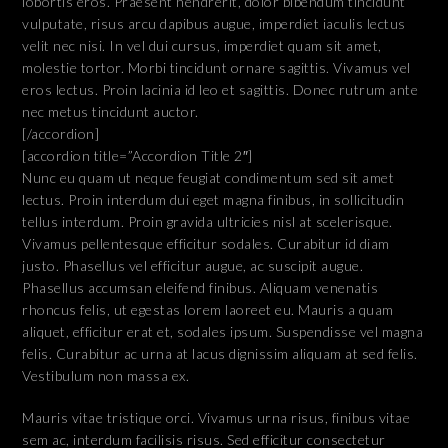
lobortis eros. Praesent hendrerit, dolor bibendum tincidunt
vulputate, risus arcu dapibus augue, imperdiet iaculis lectus
velit nec nisi. In vel dui cursus, imperdiet quam sit amet,
molestie tortor. Morbi tincidunt ornare sagittis. Vivamus vel
eros lectus. Proin lacinia id leo et sagittis. Donec rutrum ante
nec metus tincidunt auctor.
[/accordion]
[accordion title=”Accordion Title 2″]
Nunc eu quam ut neque feugiat condimentum sed sit amet
lectus. Proin interdum dui eget magna finibus, in sollicitudin
tellus interdum. Proin gravida ultricies nisl at scelerisque.
Vivamus pellentesque efficitur sodales. Curabitur id diam
justo. Phasellus vel efficitur augue, ac suscipit augue.
Phasellus accumsan eleifend finibus. Aliquam venenatis
rhoncus felis, ut egestas lorem laoreet eu. Mauris a quam
aliquet, efficitur erat et, sodales ipsum. Suspendisse vel magna
felis. Curabitur ac urna at lacus dignissim aliquam at sed felis.
Vestibulum non massa ex.
Mauris vitae tristique orci. Vivamus urna risus, finibus vitae
sem ac, interdum facilisis risus. Sed efficitur consectetur