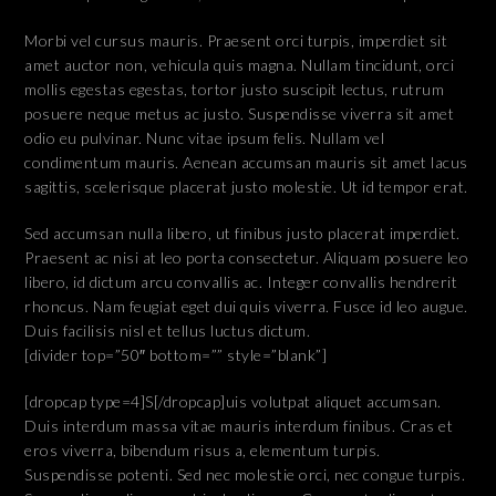
Morbi vel cursus mauris. Praesent orci turpis, imperdiet sit
amet auctor non, vehicula quis magna. Nullam tincidunt, orci
mollis egestas egestas, tortor justo suscipit lectus, rutrum
posuere neque metus ac justo. Suspendisse viverra sit amet
odio eu pulvinar. Nunc vitae ipsum felis. Nullam vel
condimentum mauris. Aenean accumsan mauris sit amet lacus
sagittis, scelerisque placerat justo molestie. Ut id tempor erat.
Sed accumsan nulla libero, ut finibus justo placerat imperdiet.
Praesent ac nisi at leo porta consectetur. Aliquam posuere leo
libero, id dictum arcu convallis ac. Integer convallis hendrerit
rhoncus. Nam feugiat eget dui quis viverra. Fusce id leo augue.
Duis facilisis nisl et tellus luctus dictum.
[divider top=”50″ bottom=”” style=”blank”]
[dropcap type=4]S[/dropcap]uis volutpat aliquet accumsan.
Duis interdum massa vitae mauris interdum finibus. Cras et
eros viverra, bibendum risus a, elementum turpis.
Suspendisse potenti. Sed nec molestie orci, nec congue turpis.