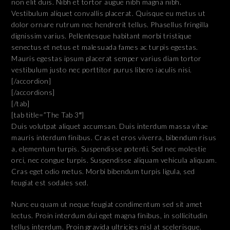
non elit duis. Nibh et tortor augue nibh magna nibh.
Vestibulum aliquet convallis placerat. Quisque eu metus ut
dolor ornare rutrum nec hendrerit tellus. Phasellus fringilla
dignissim varius. Pellentesque habitant morbi tristique
senectus et netus et malesuada fames ac turpis egestas.
Mauris egestas ipsum placerat semper varius diam tortor
vestibulum justo nec porttitor purus libero iaculis nisi.
[/accordion]
[/accordions]
[/tab]
[tab title=”The Tab 3″]
Duis volutpat aliquet accumsan. Duis interdum massa vitae
mauris interdum finibus. Cras et eros viverra, bibendum risus
a, elementum turpis. Suspendisse potenti. Sed nec molestie
orci, nec congue turpis. Suspendisse aliquam vehicula aliquam.
Cras eget odio metus. Morbi bibendum turpis ligula, sed
feugiat est sodales sed.
Nunc eu quam ut neque feugiat condimentum sed sit amet
lectus. Proin interdum dui eget magna finibus, in sollicitudin
tellus interdum. Proin gravida ultricies nisl at scelerisque.