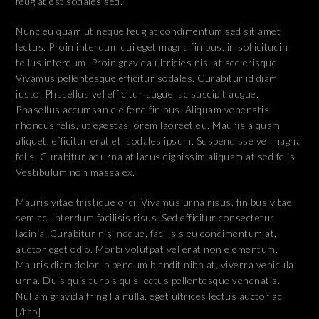
feugiat est sodales sed.
Nunc eu quam ut neque feugiat condimentum sed sit amet
lectus. Proin interdum dui eget magna finibus, in sollicitudin
tellus interdum. Proin gravida ultricies nisl at scelerisque.
Vivamus pellentesque efficitur sodales. Curabitur id diam
justo. Phasellus vel efficitur augue, ac suscipit augue.
Phasellus accumsan eleifend finibus. Aliquam venenatis
rhoncus felis, ut egestas lorem laoreet eu. Mauris a quam
aliquet, efficitur erat et, sodales ipsum. Suspendisse vel magna
felis. Curabitur ac urna at lacus dignissim aliquam at sed felis.
Vestibulum non massa ex.
Mauris vitae tristique orci. Vivamus urna risus, finibus vitae
sem ac, interdum facilisis risus. Sed efficitur consectetur
lacinia. Curabitur nisi neque, facilisis eu condimentum at,
auctor eget odio. Morbi volutpat vel erat non elementum.
Mauris diam dolor, bibendum blandit nibh at, viverra vehicula
urna. Duis quis turpis quis lectus pellentesque venenatis.
Nullam gravida fringilla nulla, eget ultrices lectus auctor ac.
[/tab]