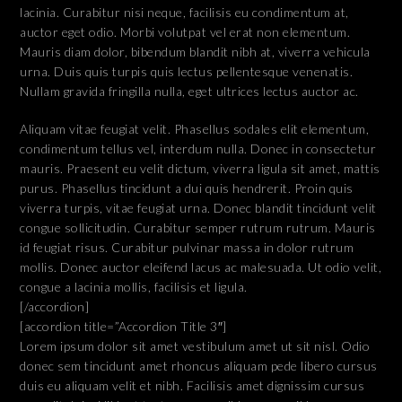
lacinia. Curabitur nisi neque, facilisis eu condimentum at,
auctor eget odio. Morbi volutpat vel erat non elementum.
Mauris diam dolor, bibendum blandit nibh at, viverra vehicula
urna. Duis quis turpis quis lectus pellentesque venenatis.
Nullam gravida fringilla nulla, eget ultrices lectus auctor ac.
Aliquam vitae feugiat velit. Phasellus sodales elit elementum,
condimentum tellus vel, interdum nulla. Donec in consectetur
mauris. Praesent eu velit dictum, viverra ligula sit amet, mattis
purus. Phasellus tincidunt a dui quis hendrerit. Proin quis
viverra turpis, vitae feugiat urna. Donec blandit tincidunt velit
congue sollicitudin. Curabitur semper rutrum rutrum. Mauris
id feugiat risus. Curabitur pulvinar massa in dolor rutrum
mollis. Donec auctor eleifend lacus ac malesuada. Ut odio velit,
congue a lacinia mollis, facilisis et ligula.
[/accordion]
[accordion title=”Accordion Title 3″]
Lorem ipsum dolor sit amet vestibulum amet ut sit nisl. Odio
donec sem tincidunt amet rhoncus aliquam pede libero cursus
duis eu aliquam velit et nibh. Facilisis amet dignissim cursus