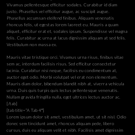
Vivamus pellentesque efficitur sodales. Curabitur id diam
justo. Phasellus vel efficitur augue, ac suscipit augue.
Phasellus accumsan eleifend finibus. Aliquam venenatis
rhoncus felis, ut egestas lorem laoreet eu. Mauris a quam
aliquet, efficitur erat et, sodales ipsum. Suspendisse vel magna
felis. Curabitur ac urna at lacus dignissim aliquam at sed felis.
Vestibulum non massa ex.
Mauris vitae tristique orci. Vivamus urna risus, finibus vitae
sem ac, interdum facilisis risus. Sed efficitur consectetur
lacinia. Curabitur nisi neque, facilisis eu condimentum at,
auctor eget odio. Morbi volutpat vel erat non elementum.
Mauris diam dolor, bibendum blandit nibh at, viverra vehicula
urna. Duis quis turpis quis lectus pellentesque venenatis.
Nullam gravida fringilla nulla, eget ultrices lectus auctor ac.
[/tab]
[tab title=”A Tab 4″]
Lorem ipsum dolor sit amet, vestibulum amet, ut sit nisl. Odio
donec sem tincidunt amet, rhoncus aliquam pede, libero
cursus, duis eu aliquam velit et nibh. Facilisis amet dignissim