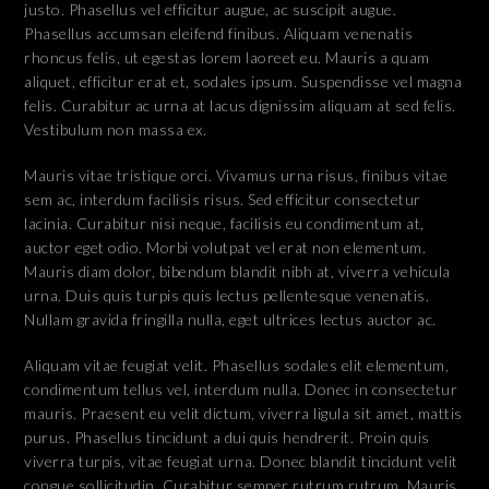
justo. Phasellus vel efficitur augue, ac suscipit augue.
Phasellus accumsan eleifend finibus. Aliquam venenatis
rhoncus felis, ut egestas lorem laoreet eu. Mauris a quam
aliquet, efficitur erat et, sodales ipsum. Suspendisse vel magna
felis. Curabitur ac urna at lacus dignissim aliquam at sed felis.
Vestibulum non massa ex.
Mauris vitae tristique orci. Vivamus urna risus, finibus vitae
sem ac, interdum facilisis risus. Sed efficitur consectetur
lacinia. Curabitur nisi neque, facilisis eu condimentum at,
auctor eget odio. Morbi volutpat vel erat non elementum.
Mauris diam dolor, bibendum blandit nibh at, viverra vehicula
urna. Duis quis turpis quis lectus pellentesque venenatis.
Nullam gravida fringilla nulla, eget ultrices lectus auctor ac.
Aliquam vitae feugiat velit. Phasellus sodales elit elementum,
condimentum tellus vel, interdum nulla. Donec in consectetur
mauris. Praesent eu velit dictum, viverra ligula sit amet, mattis
purus. Phasellus tincidunt a dui quis hendrerit. Proin quis
viverra turpis, vitae feugiat urna. Donec blandit tincidunt velit
congue sollicitudin. Curabitur semper rutrum rutrum. Mauris