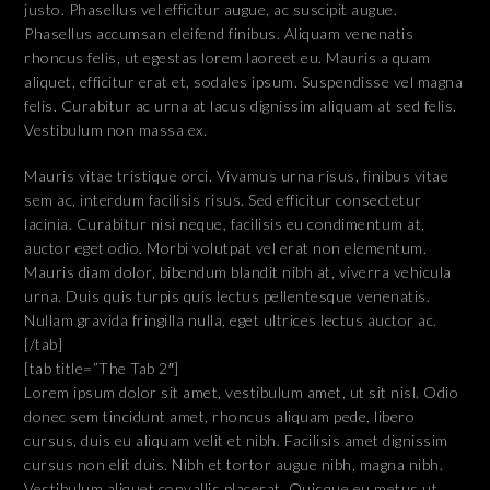
justo. Phasellus vel efficitur augue, ac suscipit augue.
Phasellus accumsan eleifend finibus. Aliquam venenatis
rhoncus felis, ut egestas lorem laoreet eu. Mauris a quam
aliquet, efficitur erat et, sodales ipsum. Suspendisse vel magna
felis. Curabitur ac urna at lacus dignissim aliquam at sed felis.
Vestibulum non massa ex.
Mauris vitae tristique orci. Vivamus urna risus, finibus vitae
sem ac, interdum facilisis risus. Sed efficitur consectetur
lacinia. Curabitur nisi neque, facilisis eu condimentum at,
auctor eget odio. Morbi volutpat vel erat non elementum.
Mauris diam dolor, bibendum blandit nibh at, viverra vehicula
urna. Duis quis turpis quis lectus pellentesque venenatis.
Nullam gravida fringilla nulla, eget ultrices lectus auctor ac.
[/tab]
[tab title=”The Tab 2″]
Lorem ipsum dolor sit amet, vestibulum amet, ut sit nisl. Odio
donec sem tincidunt amet, rhoncus aliquam pede, libero
cursus, duis eu aliquam velit et nibh. Facilisis amet dignissim
cursus non elit duis. Nibh et tortor augue nibh, magna nibh.
Vestibulum aliquet convallis placerat. Quisque eu metus ut