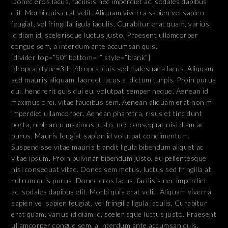
Donec eros lacus, facilisis nec imperdiet ac, sodales dapibus
elit. Morbi quis erat velit. Aliquam viverra sapien vel sapien
feugiat, vel fringilla ligula iaculis. Curabitur erat quam, varius
id diam id, scelerisque luctus justo. Praesent ullamcorper
congue sem, a interdum ante accumsan quis.
[divider top=”50″ bottom=”” style=”blank”]
[dropcap type=3]H[/dropcap]uis sed malesuada lacus. Aliquam
sed mauris aliquam, laoreet lacus a, dictum turpis. Proin purus
dui, hendrerit quis dui eu, volutpat semper neque. Aenean id
maximus orci, vitae faucibus sem. Aenean aliquam erat non mi
imperdiet ullamcorper. Aenean pharetra, risus et tincidunt
porta, nibh arcu maximus justo, nec consequat nisi diam ac
purus. Mauris feugiat sapien id volutpat condimentum.
Suspendisse vitae mauris blandit ligula bibendum aliquet ac
vitae ipsum. Proin pulvinar bibendum justo, eu pellentesque
nisl consequat vitae. Donec sem metus, luctus sed fringilla at,
rutrum quis purus. Donec eros lacus, facilisis nec imperdiet
ac, sodales dapibus elit. Morbi quis erat velit. Aliquam viverra
sapien vel sapien feugiat, vel fringilla ligula iaculis. Curabitur
erat quam, varius id diam id, scelerisque luctus justo. Praesent
ullamcorper congue sem, a interdum ante accumsan quis.