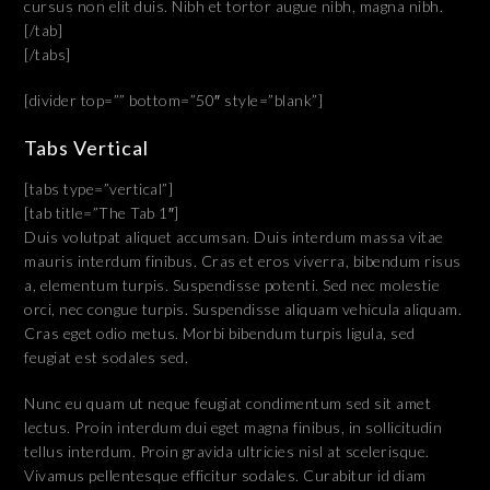
cursus non elit duis. Nibh et tortor augue nibh, magna nibh.
[/tab]
[/tabs]
[divider top=”” bottom=”50″ style=”blank”]
Tabs Vertical
[tabs type=”vertical”]
[tab title=”The Tab 1″]
Duis volutpat aliquet accumsan. Duis interdum massa vitae
mauris interdum finibus. Cras et eros viverra, bibendum risus
a, elementum turpis. Suspendisse potenti. Sed nec molestie
orci, nec congue turpis. Suspendisse aliquam vehicula aliquam.
Cras eget odio metus. Morbi bibendum turpis ligula, sed
feugiat est sodales sed.
Nunc eu quam ut neque feugiat condimentum sed sit amet
lectus. Proin interdum dui eget magna finibus, in sollicitudin
tellus interdum. Proin gravida ultricies nisl at scelerisque.
Vivamus pellentesque efficitur sodales. Curabitur id diam