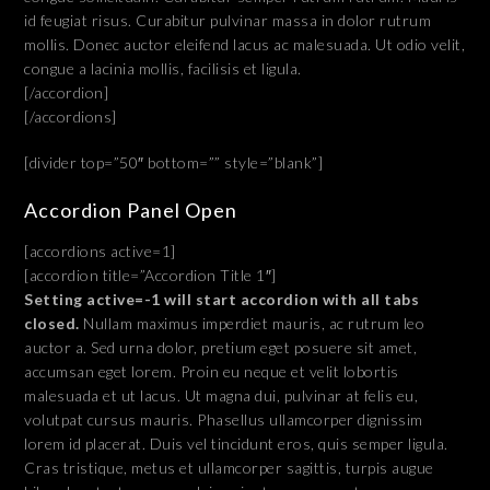
id feugiat risus. Curabitur pulvinar massa in dolor rutrum
mollis. Donec auctor eleifend lacus ac malesuada. Ut odio velit,
congue a lacinia mollis, facilisis et ligula.
[/accordion]
[/accordions]
[divider top=”50″ bottom=”” style=”blank”]
Accordion Panel Open
[accordions active=1]
[accordion title=”Accordion Title 1″]
Setting active=-1 will start accordion with all tabs
closed.
Nullam maximus imperdiet mauris, ac rutrum leo
auctor a. Sed urna dolor, pretium eget posuere sit amet,
accumsan eget lorem. Proin eu neque et velit lobortis
malesuada et ut lacus. Ut magna dui, pulvinar at felis eu,
volutpat cursus mauris. Phasellus ullamcorper dignissim
lorem id placerat. Duis vel tincidunt eros, quis semper ligula.
Cras tristique, metus et ullamcorper sagittis, turpis augue