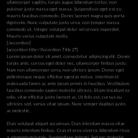
ullamcorper sagittis, turpis augue bibendum tortor, non
pulvinar justo massa eget massa. Suspendisse eget est eu
mauris faucibus commodo. Donec laoreet magna quis porta
dignissim. Nunc vulputate justo urna, non tempor massa
commodo ut. Integer volutpat dolor vel ornare imperdiet.
Mauris varius vulputate mollis.
[/accordion]
[accordion title=”Accordion Title 2″]
Lorem ipsum dolor sit amet, consectetur adipiscing elit. Donec
turpis ante, cursus eget dolor nec, ullamcorper finibus justo.
Nam non ullamcorper urna, non ultrices ipsum. Donec eget
pellentesque neque, efficitur egestas metus. Interdum et
malesuada fames ac ante ipsum primis in faucibus. Vestibulum
faucibus commodo sapien molestie ultrices. Etiam tincidunt ex
odio, vitae efficitur justo laoreet ac. Ut felis est, cursus eu
ultricies sed, varius vitae ipsum. Nunc semper dapibus justo
ac molestie.
Duis volutpat aliquet accumsan. Duis interdum massa vitae
mauris interdum finibus. Cras et eros viverra, bibendum risus
a, elementum turpis. Suspendisse potenti. Sed nec molestie