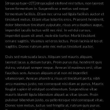
[dropcap type=2]T[/dropcap]ed eleifend nisl tellus, non laoreet
lorem fermentum in. Suspendisse a metus sed neque
fermentum facilisis. Etiam nec urna sed ligula facilisis auctor et
tincidunt metus. Etiam vitae lobortis eros. Praesent hendrerit,
dolor bibendum tincidunt vulputate, risus arcu dapibus augue,
imperdiet iaculis lectus velit nec nisi. In vel dui cursus,
imperdiet quam sit amet, molestie tortor. Morbi tincidunt
ornare sagittis. Vivamus vel eros lectus. Proin lacinia id leo et
sagittis. Donec rutrum ante nec metus tincidunt auctor.
Duis sed malesuada lacus. Aliquam sed mauris aliquam,
laoreet lacus a, dictum turpis. Proin purus dui, hendrerit quis
dui eu, volutpat semper neque. Aenean id maximus orci, vitae
faucibus sem. Aenean aliquam erat non mi imperdiet
ullamcorper. Aenean pharetra, risus et tincidunt porta, nibh
arcu maximus justo, nec consequat nisi diam ac purus. Mauris
feugiat sapien id volutpat condimentum. Suspendisse vitae
mauris blandit ligula bibendum aliquet ac vitae ipsum. Proin
pulvinar bibendum justo, eu pellentesque nisl consequat vitae.
Donec sem metus, luctus sed fringilla at, rutrum quis purus.