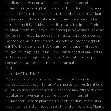
faucibus sem. Aenean aliquam erat non mi imperdiet
ullamcorper. Aenean pharetra, risus et tincidunt porta, nibh
arcu maximus justo, nec consequat nisi diam ac purus. Mauris
feugiat sapien id volutpat condimentum. Suspendisse vitae
mauris blandit ligula bibendum aliquet ac vitae ipsum. Proin
pulvinar bibendum justo, eu pellentesque nisl consequat vitae.
Donec sem metus, luctus sed fringilla at, rutrum quis purus.
Donec eros lacus, facilisis nec imperdiet ac, sodales dapibus
elit. Morbi quis erat velit. Aliquam viverra sapien vel sapien
feugiat, vel fringilla ligula iaculis. Curabitur erat quam, varius
id diam id, scelerisque luctus justo. Praesent ullamcorper
congue sem, a interdum ante accumsan quis.
[/tab]
[tab title=”The Tab 4″]
Duis sed malesuada lacus. Aliquam sed mauris aliquam,
laoreet lacus a, dictum turpis. Proin purus dui, hendrerit quis
dui eu, volutpat semper neque. Aenean id maximus orci, vitae
faucibus sem. Aenean aliquam erat non mi imperdiet
ullamcorper. Aenean pharetra, risus et tincidunt porta, nibh
arcu maximus justo, nec consequat nisi diam ac purus. Mauris