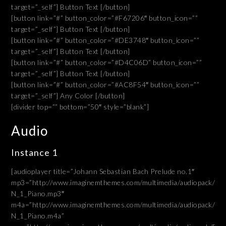
target=”_self”] Button Text [/button]
[button link=”#” button_color=”#F67206″ button_icon=””
target=”_self”] Button Text [/button]
[button link=”#” button_color=”#DE3748″ button_icon=””
target=”_self”] Button Text [/button]
[button link=”#” button_color=”#D4C06D” button_icon=””
target=”_self”] Button Text [/button]
[button link=”#” button_color=”#AC8F54″ button_icon=””
target=”_self”] Any Color [/button]
[divider top=”” bottom=”50″ style=”blank”]
Audio
Instance 1
[audioplayer title=”Johann Sebastian Bach Prelude no.1″
mp3=”http://www.imaginemthemes.com/multimedia/audiopack/Ba
N_1_Piano.mp3″
m4a=”http://www.imaginemthemes.com/multimedia/audiopack/Ba
N_1_Piano.m4a”