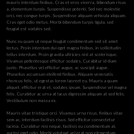
mauris interdum finibus. Cras et eros viverra, bibendum risus
a, elementum turpis. Suspendisse potenti. Sed nec molestie
orci, nec congue turpis. Suspendisse aliquam vehicula aliquam.
Cras eget odio metus. Morbi bibendum turpis ligula, sed
feugiat est sodales sed.
Nunc eu quam ut neque feugiat condimentum sed sit amet
lectus. Proin interdum dui eget magna finibus, in sollicitudin
tellus interdum. Proin gravida ultricies nisl at scelerisque.
Vivamus pellentesque efficitur sodales. Curabitur id diam
justo. Phasellus vel efficitur augue, ac suscipit augue.
Phasellus accumsan eleifend finibus. Aliquam venenatis
rhoncus felis, ut egestas lorem laoreet eu. Mauris a quam
aliquet, efficitur erat et, sodales ipsum. Suspendisse vel magna
felis. Curabitur ac urna at lacus dignissim aliquam at sed felis.
Vestibulum non massa ex.
Mauris vitae tristique orci. Vivamus urna risus, finibus vitae
sem ac, interdum facilisis risus. Sed efficitur consectetur
lacinia. Curabitur nisi neque, facilisis eu condimentum at,
auctor eget odio. Morbi volutpat vel erat non elementum.