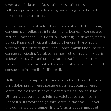
viverra vehicula urna. Duis quis turpis quis lectus
pellentesque venenatis. Nullam gravida fringilla nulla, eget
ultrices lectus auctor ac.
Aliquam vitae feugiat velit. Phasellus sodales elit elementum,
condimentum tellus vel, interdum nulla. Donec in consectetur
mauris. Praesent eu velit dictum, viverra ligula sit amet, mattis
purus. Phasellus tincidunt a dui quis hendrerit. Proin quis
viverra turpis, vitae feugiat urna. Donec blandit tincidunt velit
congue sollicitudin. Curabitur semper rutrum rutrum. Mauris
id feugiat risus. Curabitur pulvinar massa in dolor rutrum
mollis. Donec auctor eleifend lacus ac malesuada. Ut odio velit,
congue a lacinia mollis, facilisis et ligula.
Nullam maximus imperdiet mauris, ac rutrum leo auctor a. Sed
urna dolor, pretium eget posuere sit amet, accumsan eget
lorem. Proin eu neque et velit lobortis malesuada et ut lacus.
Ut magna dui, pulvinar at felis eu, volutpat cursus mauris.
Phasellus ullamcorper dignissim lorem id placerat. Duis vel
tincidunt eros, quis semper ligula. Cras tristique, metus et