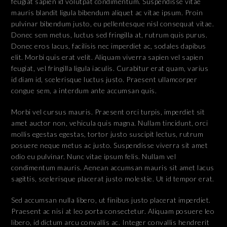
feugiat sapien id volutpat condimentum. Suspendisse vitae
mauris blandit ligula bibendum aliquet ac vitae ipsum. Proin
pulvinar bibendum justo, eu pellentesque nisl consequat vitae.
Donec sem metus, luctus sed fringilla at, rutrum quis purus.
Donec eros lacus, facilisis nec imperdiet ac, sodales dapibus
elit. Morbi quis erat velit. Aliquam viverra sapien vel sapien
feugiat, vel fringilla ligula iaculis. Curabitur erat quam, varius
id diam id, scelerisque luctus justo. Praesent ullamcorper
congue sem, a interdum ante accumsan quis.
Morbi vel cursus mauris. Praesent orci turpis, imperdiet sit
amet auctor non, vehicula quis magna. Nullam tincidunt, orci
mollis egestas egestas, tortor justo suscipit lectus, rutrum
posuere neque metus ac justo. Suspendisse viverra sit amet
odio eu pulvinar. Nunc vitae ipsum felis. Nullam vel
condimentum mauris. Aenean accumsan mauris sit amet lacus
sagittis, scelerisque placerat justo molestie. Ut id tempor erat.
Sed accumsan nulla libero, ut finibus justo placerat imperdiet.
Praesent ac nisi at leo porta consectetur. Aliquam posuere leo
libero, id dictum arcu convallis ac. Integer convallis hendrerit