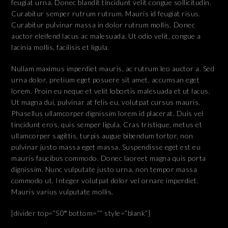
feugiat urna. Donec blandit tincidunt velit congue sollicitudin.
Curabitur semper rutrum rutrum. Mauris id feugiat risus.
Curabitur pulvinar massa in dolor rutrum mollis. Donec
auctor eleifend lacus ac malesuada. Ut odio velit, congue a
lacinia mollis, facilisis et ligula.
Nullam maximus imperdiet mauris, ac rutrum leo auctor a. Sed
urna dolor, pretium eget posuere sit amet, accumsan eget
lorem. Proin eu neque et velit lobortis malesuada et ut lacus.
Ut magna dui, pulvinar at felis eu, volutpat cursus mauris.
Phasellus ullamcorper dignissim lorem id placerat. Duis vel
tincidunt eros, quis semper ligula. Cras tristique, metus et
ullamcorper sagittis, turpis augue bibendum tortor, non
pulvinar justo massa eget massa. Suspendisse eget est eu
mauris faucibus commodo. Donec laoreet magna quis porta
dignissim. Nunc vulputate justo urna, non tempor massa
commodo ut. Integer volutpat dolor vel ornare imperdiet.
Mauris varius vulputate mollis.
[divider top=”50″ bottom=”” style=”blank”]