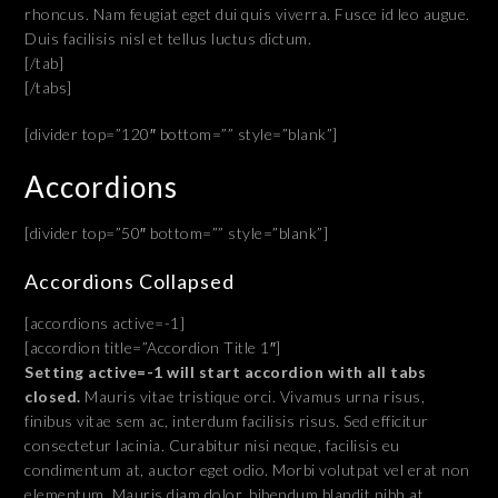
rhoncus. Nam feugiat eget dui quis viverra. Fusce id leo augue.
Duis facilisis nisl et tellus luctus dictum.
[/tab]
[/tabs]
[divider top=”120″ bottom=”” style=”blank”]
Accordions
[divider top=”50″ bottom=”” style=”blank”]
Accordions Collapsed
[accordions active=-1]
[accordion title=”Accordion Title 1″]
Setting active=-1 will start accordion with all tabs
closed.
Mauris vitae tristique orci. Vivamus urna risus,
finibus vitae sem ac, interdum facilisis risus. Sed efficitur
consectetur lacinia. Curabitur nisi neque, facilisis eu
condimentum at, auctor eget odio. Morbi volutpat vel erat non
elementum. Mauris diam dolor, bibendum blandit nibh at,