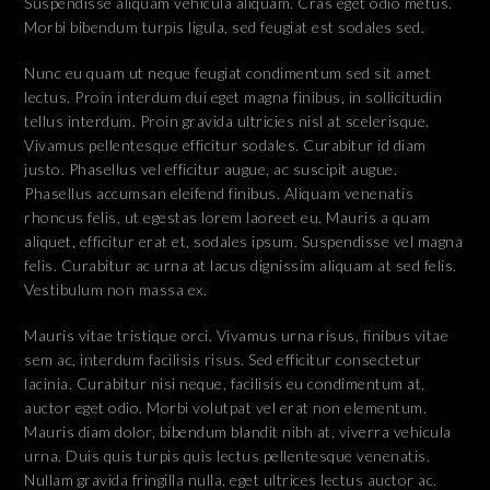
Suspendisse aliquam vehicula aliquam. Cras eget odio metus.
Morbi bibendum turpis ligula, sed feugiat est sodales sed.
Nunc eu quam ut neque feugiat condimentum sed sit amet
lectus. Proin interdum dui eget magna finibus, in sollicitudin
tellus interdum. Proin gravida ultricies nisl at scelerisque.
Vivamus pellentesque efficitur sodales. Curabitur id diam
justo. Phasellus vel efficitur augue, ac suscipit augue.
Phasellus accumsan eleifend finibus. Aliquam venenatis
rhoncus felis, ut egestas lorem laoreet eu. Mauris a quam
aliquet, efficitur erat et, sodales ipsum. Suspendisse vel magna
felis. Curabitur ac urna at lacus dignissim aliquam at sed felis.
Vestibulum non massa ex.
Mauris vitae tristique orci. Vivamus urna risus, finibus vitae
sem ac, interdum facilisis risus. Sed efficitur consectetur
lacinia. Curabitur nisi neque, facilisis eu condimentum at,
auctor eget odio. Morbi volutpat vel erat non elementum.
Mauris diam dolor, bibendum blandit nibh at, viverra vehicula
urna. Duis quis turpis quis lectus pellentesque venenatis.
Nullam gravida fringilla nulla, eget ultrices lectus auctor ac.