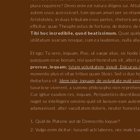
plura requirere?
Omnis enim est natura diligens sui.
Attul
autem usus accessisset, tum ipsum amari per se etiam 
Aristoteles, in duas tributam esse partes, rhetoricam 
efficitur, quae Theophrastus de fortuna, de dolore, de
Tibi hoc incredibile, quod beatissimum.
Quae quidem
utilitatum suarum nosque, cum ea laudemus, nulla alla 
Et ego: Tu vero, inquam, Piso, ut saepe alias, sic hodi
quicquam esse bonum, nisi quod honestum sit, alteri 
prorsus, inquam;
Istam voluptatem, inquit, Epicurus 
momento plus ei vitae tribuo quam Stoici. Sed si duo
deductura sit.
Idem iste, inquam, de voluptate quid sen
luxuriose viverent, a summo philosopho non reprehe
Cur igitur easdem res, inquam, Peripateticis dicentib
neget se intellegere omnino quid sit bonum-eam autem 
adamavisset, alter vacuitatem doloris, neuter honesta
Quid de Platone aut de Democrito loquar?
Vulgo enim dicitur: Iucundi acti labores, nec male Eu