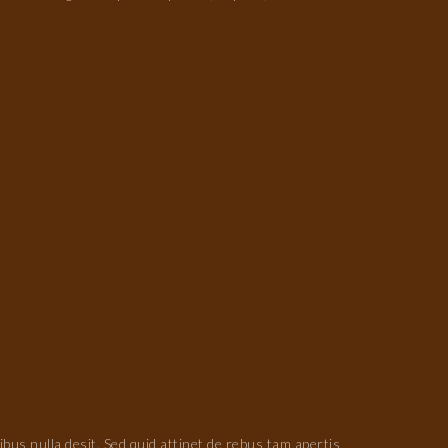
us nulla desit. Sed quid attinet de rebus tam apertis