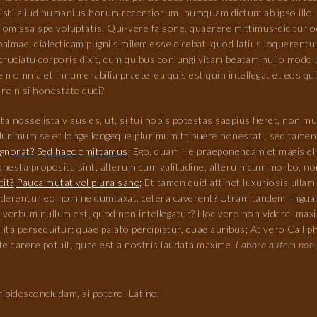
isti aliud humanius horum recentiorum, numquam dictum ab ipso illo, 
omissa spe voluptatis. Qui-vere falsone, quaerere mittimus-dicitur o
palmae, dialecticam pugni similem esse dicebat, quod latius loquerentu
 cruciatu corporis dixit, cum quibus coniungi vitam beatam nullo modo 
 omnia et innumerabilia praeterea quis est quin intellegat et eos qui
re nisi honestate duci?
e ita nosse ista visus es, ut, si tui nobis potestas saepius fieret, no
plurimum se et longe longeque plurimum tribuere honestati, sed tamen
ignorat?
Sed haec omittamus;
Ego, quam ille praeponendam et magis el
 honesta proposita sint, alterum cum valitudine, alterum cum morbo, 
tit?
Pauca mutat vel plura sane;
Et tamen quid attinet luxuriosis ullam
nderentur eo nomine dumtaxat, cetera caverent? Utram tandem lingu
us verbum nullum est, quod non intellegatur? Hoc vero non videre, ma
ita persequitur: quae palato percipiatur, quae auribus; At vero Calli
te carere potuit, quae est a nostris laudata maxime.
Laboro autem non 
ripidesconcludam, si potero, Latine;