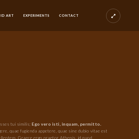
UID ART
EXPERIMENTS
CONTACT
sses tui similis;
Ego vero isti, inquam, permitto.
ere, quae fugienda appetere, quae sine dubio vitae est
ellentem. Graece ergo praetor Athenis, id quod