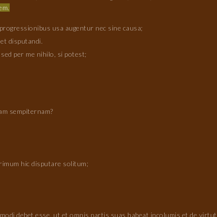
em.
progressionibus usa augentur nec sine causa;
et disputandi.
d per me nihilo, si potest;
eam sempiternam?
rimum hic disputare solitum;
i debet esse, ut et omnis partis suas habeat incolumis et de virtutib