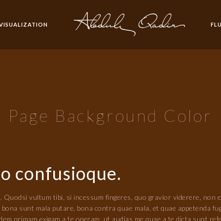
 VISUALIZATION
FL
Page Background Color
io confusioque.
. Quodsi vultum tibi, si incessum fingeres, quo gravior viderere, non e
ae bona sunt mala putare, bona contra quae mala, et quae appetenda fug
idem primam exigam a te operam, ut audias me quae a te dicta sunt ref