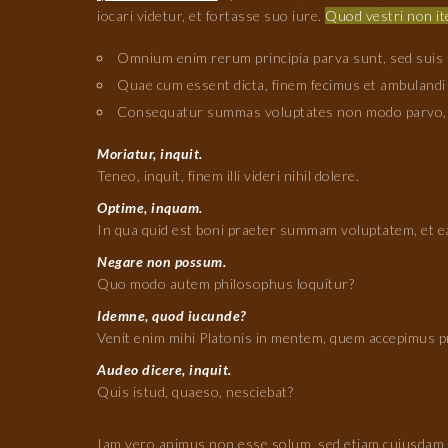
iocari videtur, et fortasse suo iure.
Quod vestri non it
Omnium enim rerum principia parva sunt, sed suis 
Quae cum essent dicta, finem fecimus et ambulandi 
Consequatur summas voluptates non modo parvo, se
Moriatur, inquit.
Teneo, inquit, finem illi videri nihil dolere.
Optime, inquam.
In qua quid est boni praeter summam voluptatem, et 
Negare non possum.
Quo modo autem philosophus loquitur?
Idemne, quod iucunde?
Venit enim mihi Platonis in mentem, quem accepimus p
Audeo dicere, inquit.
Quis istud, quaeso, nesciebat?
Iam vero animus non esse solum, sed etiam cuiusdam mod