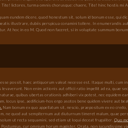
, Tite! lictores, turma omnis chorusque: chaere, Tite! hinc hostis mi A
quam eundem dicere, quod honestum sit, solum id bonum esse, qui d
atis illustrare, dubiis perspicua conamini tollere. In enumerandis 
ratur. At hoc in eo M. Quod non faceret, si in voluptate summum bonu
 esse possit, haec antiquorum valeat necesse est. Itaque multi, cum 
s levaverunt. Non enim actionis aut officii ratio impellit ad ea, quae s
turae, quibus ubertas orationis adhiberi vix potest, nec equidem eam
um, locus ipse, aedificium-hos ergo asotos bene quidem vivere aut be
o.
Nam bonum ex quo appellatum sit, nescio, praepositum ex eo credo, 
mum, ne quod aut sempiternum aut diuturnum timeret malum, quae perspe
olum ut recta sequamini, sed etiam ut loqui deceat frugaliter.
Quo mo
s Postumius, cur omnium horum magister, Orata, non iucundissime vix