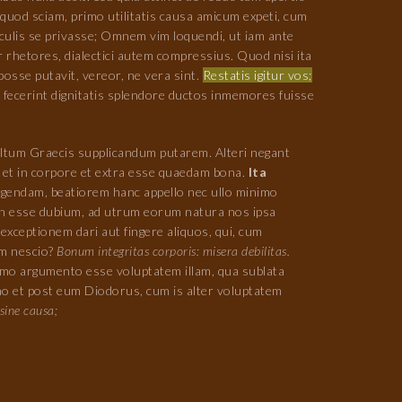
quod sciam, primo utilitatis causa amicum expeti, cum
culis se privasse; Omnem vim loquendi, ut iam ante
r rhetores, dialectici autem compressius. Quod nisi ita
posse putavit, vereor, ne vera sint.
Restatis igitur vos;
 fecerint dignitatis splendore ductos inmemores fuisse
n multum Graecis supplicandum putarem. Alteri negant
 et in corpore et extra esse quaedam bona.
Ita
igendam, beatiorem hanc appello nec ullo minimo
non esse dubium, ad utrum eorum natura nos ipsa
 exceptionem dari aut fingere aliquos, qui, cum
am nescio?
Bonum integritas corporis: misera debilitas.
ximo argumento esse voluptatem illam, qua sublata
pho et post eum Diodorus, cum is alter voluptatem
sine causa;