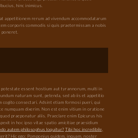
lbucius, hinc inimicus.
icat appetitionem rerum ad vivendum accommodatarum
autem corporis commodis si quis praetermissam a nobis
m poneret.
in potestate essent hostium aut tyrannorum, multi in
ecundum naturam sunt, petenda, sed ab iis et appetitio
 cogito consectari. Adsint etiam formosi pueri, qui
ate numquam dixerim. Non est enim vitium in oratione
quod praeponatur aliis. Praeclare enim Epicurus his
xit in hoc ipso vitae spatio amicitiae praesidium
do autem philosophus loquitur?
Tibi hoc incredibile,
erit? Hic ego: Pomponius quidem, inquam, noster