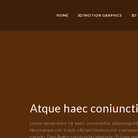
HOME
3D/MOTION GRAPHICS
3D
Atque haec coniunct
Lorem ipsum dolor sit amet, consectetur adipiscing elit
Necesseque est, si quis sibi ipsi inimicus est, eum qu
eversio. Duo Reges: constructio interrete. Et hanc qu