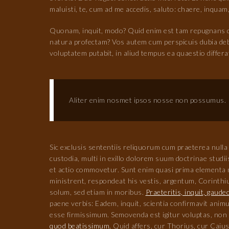
maluisti, te, cum ad me accedis, saluto: chaere, inquam
Quonam, inquit, modo? Quid enim est tam repugnans 
natura profectam? Vos autem cum perspicuis dubia debe
voluptatem putabit, in aliud tempus ea quaestio diffe
Aliter enim nosmet ipsos nosse non possumus.
Sic exclusis sententiis reliquorum cum praeterea nulla
custodia, multi in exillo dolorem suum doctrinae studii
et actio commovetur. Sunt enim quasi prima elementa na
ministrent, respondeat his vestis, argentum, Corinthi
solum, sed etiam in moribus.
Praeteritis, inquit, gaude
paene verbis: Eadem, inquit, scientia confirmavit ani
esse firmissimum. Semovenda est igitur voluptas, non s
quod beatissimum.
Quid affers, cur Thorius, cur Caiu